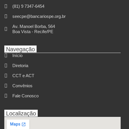
(81) 9 7347-6454
seecpe@bancariospe.org.br
Av. Manoel Borba, 564
Boa Vista - Recife/PE
Navegação
Início
Diretoria
CCT e ACT
Convênios
Fale Conosco
Localização