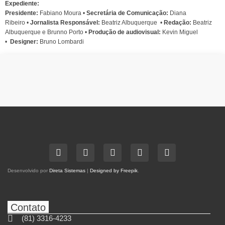
Expediente:
Presidente:
Fabiano Moura •
Secretária de Comunicação:
Diana
Ribeiro
•
Jornalista Responsável:
Beatriz Albuquerque
•
Redação:
Beatriz
Albuquerque e Brunno Porto •
Produção de audiovisual:
Kevin Miguel
•
Designer:
Bruno Lombardi
Desenvolvido por
Direta Sistemas
|
Designed by Freepik
.
Contato
(81) 3316-4233