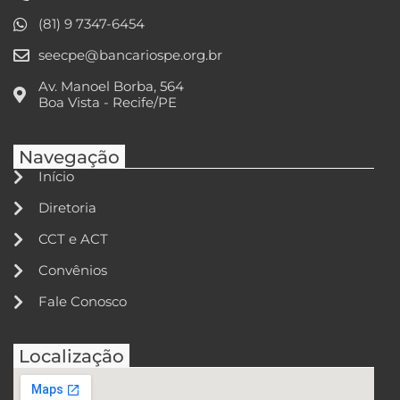
(81) 9 7347-6454
seecpe@bancariospe.org.br
Av. Manoel Borba, 564
Boa Vista - Recife/PE
Navegação
Início
Diretoria
CCT e ACT
Convênios
Fale Conosco
Localização