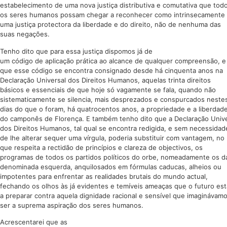
estabelecimento de uma nova justiça distributiva e comutativa que tod
os seres humanos possam chegar a reconhecer como intrinsecamente 
uma justiça protectora da liberdade e do direito, não de nenhuma das
suas negações.
Tenho dito que para essa justiça dispomos já de
um código de aplicação prática ao alcance de qualquer compreensão, e
que esse código se encontra consignado desde há cinquenta anos na
Declaração Universal dos Direitos Humanos, aquelas trinta direitos
básicos e essenciais de que hoje só vagamente se fala, quando não
sistematicamente se silencia, mais desprezados e conspurcados neste
dias do que o foram, há quatrocentos anos, a propriedade e a liberdad
do camponês de Florença. E também tenho dito que a Declaração Unive
dos Direitos Humanos, tal qual se encontra redigida, e sem necessidad
de lhe alterar sequer uma vírgula, poderia substituir com vantagem, no
que respeita a rectidão de princípios e clareza de objectivos, os
programas de todos os partidos políticos do orbe, nomeadamente os d
denominada esquerda, anquilosados em fórmulas caducas, alheios ou
impotentes para enfrentar as realidades brutais do mundo actual,
fechando os olhos às já evidentes e temíveis ameaças que o futuro est
a preparar contra aquela dignidade racional e sensível que imaginávam
ser a suprema aspiração dos seres humanos.
Acrescentarei que as