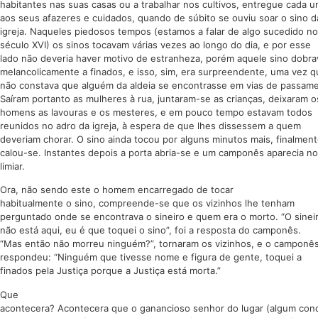
habitantes nas suas casas ou a trabalhar nos cultivos, entregue cada 
aos seus afazeres e cuidados, quando de súbito se ouviu soar o sino d
igreja. Naqueles piedosos tempos (estamos a falar de algo sucedido no
século XVI) os sinos tocavam várias vezes ao longo do dia, e por esse
lado não deveria haver motivo de estranheza, porém aquele sino dobra
melancolicamente a finados, e isso, sim, era surpreendente, uma vez 
não constava que alguém da aldeia se encontrasse em vias de passam
Saíram portanto as mulheres à rua, juntaram-se as crianças, deixaram o
homens as lavouras e os mesteres, e em pouco tempo estavam todos
reunidos no adro da igreja, à espera de que lhes dissessem a quem
deveriam chorar. O sino ainda tocou por alguns minutos mais, finalmen
calou-se. Instantes depois a porta abria-se e um camponês aparecia no
limiar.
Ora, não sendo este o homem encarregado de tocar
habitualmente o sino, compreende-se que os vizinhos lhe tenham
perguntado onde se encontrava o sineiro e quem era o morto. “O sinei
não está aqui, eu é que toquei o sino”, foi a resposta do camponês.
“Mas então não morreu ninguém?”, tornaram os vizinhos, e o camponê
respondeu: “Ninguém que tivesse nome e figura de gente, toquei a
finados pela Justiça porque a Justiça está morta.”
Que
acontecera? Acontecera que o ganancioso senhor do lugar (algum con