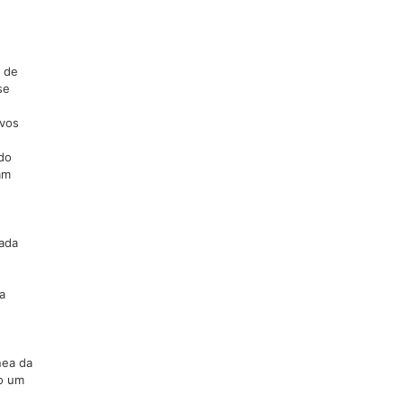
e de
se
 vos
ido
am
pada
a
nea da
mo um