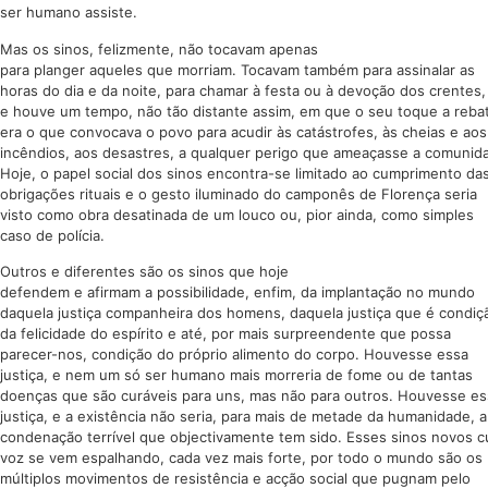
ser humano assiste.
Mas os sinos, felizmente, não tocavam apenas
para planger aqueles que morriam. Tocavam também para assinalar as
horas do dia e da noite, para chamar à festa ou à devoção dos crentes,
e houve um tempo, não tão distante assim, em que o seu toque a reba
era o que convocava o povo para acudir às catástrofes, às cheias e aos
incêndios, aos desastres, a qualquer perigo que ameaçasse a comunid
Hoje, o papel social dos sinos encontra-se limitado ao cumprimento da
obrigações rituais e o gesto iluminado do camponês de Florença seria
visto como obra desatinada de um louco ou, pior ainda, como simples
caso de polícia.
Outros e diferentes são os sinos que hoje
defendem e afirmam a possibilidade, enfim, da implantação no mundo
daquela justiça companheira dos homens, daquela justiça que é condiç
da felicidade do espírito e até, por mais surpreendente que possa
parecer-nos, condição do próprio alimento do corpo. Houvesse essa
justiça, e nem um só ser humano mais morreria de fome ou de tantas
doenças que são curáveis para uns, mas não para outros. Houvesse es
justiça, e a existência não seria, para mais de metade da humanidade, a
condenação terrível que objectivamente tem sido. Esses sinos novos c
voz se vem espalhando, cada vez mais forte, por todo o mundo são os
múltiplos movimentos de resistência e acção social que pugnam pelo