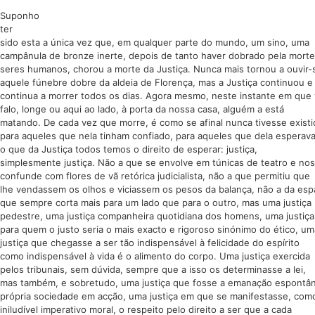
Suponho
ter
sido esta a única vez que, em qualquer parte do mundo, um sino, uma
campânula de bronze inerte, depois de tanto haver dobrado pela mort
seres humanos, chorou a morte da Justiça. Nunca mais tornou a ouvir-
aquele fúnebre dobre da aldeia de Florença, mas a Justiça continuou e
continua a morrer todos os dias. Agora mesmo, neste instante em que
falo, longe ou aqui ao lado, à porta da nossa casa, alguém a está
matando. De cada vez que morre, é como se afinal nunca tivesse exist
para aqueles que nela tinham confiado, para aqueles que dela esperav
o que da Justiça todos temos o direito de esperar: justiça,
simplesmente justiça. Não a que se envolve em túnicas de teatro e nos
confunde com flores de vã retórica judicialista, não a que permitiu que
lhe vendassem os olhos e viciassem os pesos da balança, não a da es
que sempre corta mais para um lado que para o outro, mas uma justiça
pedestre, uma justiça companheira quotidiana dos homens, uma justiça
para quem o justo seria o mais exacto e rigoroso sinónimo do ético, um
justiça que chegasse a ser tão indispensável à felicidade do espírito
como indispensável à vida é o alimento do corpo. Uma justiça exercida
pelos tribunais, sem dúvida, sempre que a isso os determinasse a lei,
mas também, e sobretudo, uma justiça que fosse a emanação espontâ
própria sociedade em acção, uma justiça em que se manifestasse, co
iniludível imperativo moral, o respeito pelo direito a ser que a cada