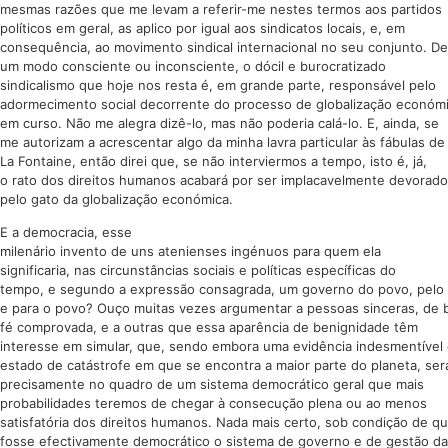
mesmas razões que me levam a referir-me nestes termos aos partidos
políticos em geral, as aplico por igual aos sindicatos locais, e, em
consequência, ao movimento sindical internacional no seu conjunto. De
um modo consciente ou inconsciente, o dócil e burocratizado
sindicalismo que hoje nos resta é, em grande parte, responsável pelo
adormecimento social decorrente do processo de globalização económ
em curso. Não me alegra dizê-lo, mas não poderia calá-lo. E, ainda, se
me autorizam a acrescentar algo da minha lavra particular às fábulas de
La Fontaine, então direi que, se não interviermos a tempo, isto é, já,
o rato dos direitos humanos acabará por ser implacavelmente devorado
pelo gato da globalização económica.
E a democracia, esse
milenário invento de uns atenienses ingénuos para quem ela
significaria, nas circunstâncias sociais e políticas específicas do
tempo, e segundo a expressão consagrada, um governo do povo, pelo
e para o povo? Ouço muitas vezes argumentar a pessoas sinceras, de 
fé comprovada, e a outras que essa aparência de benignidade têm
interesse em simular, que, sendo embora uma evidência indesmentível
estado de catástrofe em que se encontra a maior parte do planeta, ser
precisamente no quadro de um sistema democrático geral que mais
probabilidades teremos de chegar à consecução plena ou ao menos
satisfatória dos direitos humanos. Nada mais certo, sob condição de q
fosse efectivamente democrático o sistema de governo e de gestão da