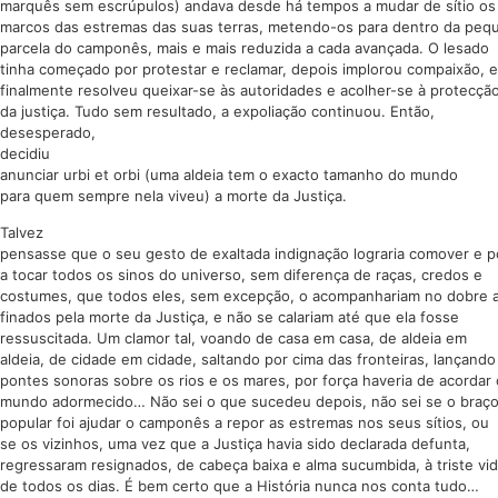
marquês sem escrúpulos) andava desde há tempos a mudar de sítio os
marcos das estremas das suas terras, metendo-os para dentro da peq
parcela do camponês, mais e mais reduzida a cada avançada. O lesado
tinha começado por protestar e reclamar, depois implorou compaixão, e
finalmente resolveu queixar-se às autoridades e acolher-se à protecçã
da justiça. Tudo sem resultado, a expoliação continuou. Então,
desesperado,
decidiu
anunciar urbi et orbi (uma aldeia tem o exacto tamanho do mundo
para quem sempre nela viveu) a morte da Justiça.
Talvez
pensasse que o seu gesto de exaltada indignação lograria comover e p
a tocar todos os sinos do universo, sem diferença de raças, credos e
costumes, que todos eles, sem excepção, o acompanhariam no dobre 
finados pela morte da Justiça, e não se calariam até que ela fosse
ressuscitada. Um clamor tal, voando de casa em casa, de aldeia em
aldeia, de cidade em cidade, saltando por cima das fronteiras, lançando
pontes sonoras sobre os rios e os mares, por força haveria de acordar 
mundo adormecido… Não sei o que sucedeu depois, não sei se o braç
popular foi ajudar o camponês a repor as estremas nos seus sítios, ou
se os vizinhos, uma vez que a Justiça havia sido declarada defunta,
regressaram resignados, de cabeça baixa e alma sucumbida, à triste vi
de todos os dias. É bem certo que a História nunca nos conta tudo…