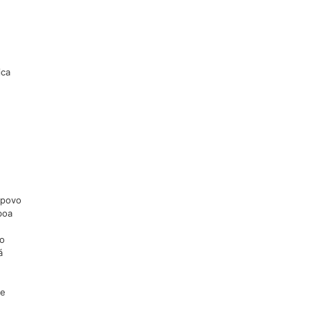
ica
 povo
boa
 o
á
ue