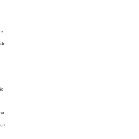
te
ade.
s
ão
sa
uja