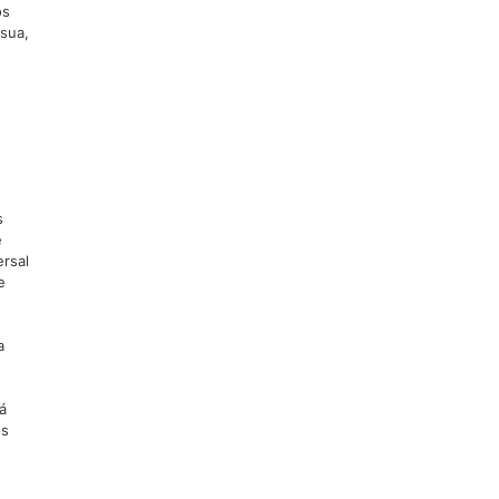
os
sua,
s
e
rsal
e
a
á
os