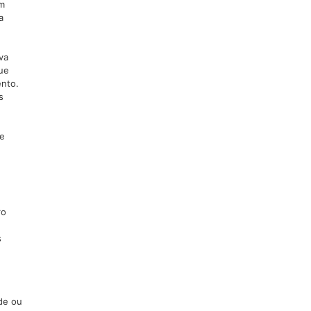
um
a
va
que
ento.
s
te
ro
s
de ou