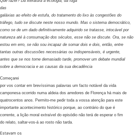
Que fazer? Da literatura à ecologia, da fuga
das
galáxias ao efeito de estufa, do tratamento do lixo às congestões do
tráfego, tudo se discute neste nosso mundo. Mas o sistema democrático,
como se de um dado definitivamente adquirido se tratasse, intocável por
natureza até à consumação dos séculos, esse não se discute. Ora, se não
estou em erro, se não sou incapaz de somar dois e dois, então, entre
tantas outras discussões necessárias ou indispensáveis, é urgente,
antes que se nos torne demasiado tarde, promover um debate mundial
sobre a democracia e as causas da sua decadência
Começarei
por vos contar em brevíssimas palavras um facto notável da vida
camponesa ocorrido numa aldeia dos arredores de Florença há mais de
quatrocentos anos. Permito-me pedir toda a vossa atenção para este
importante acontecimento histórico porque, ao contrário do que é
corrente, a lição moral extraível do episódio não terá de esperar o fim
do relato, saltar-vos-á ao rosto não tarda.
Estavam os