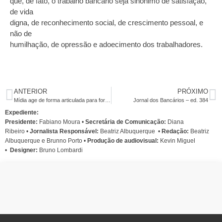
que, de fato, o trabalho bancário seja sinônimo de satisfação,
de vida
digna, de reconhecimento social, de crescimento pessoal, e
não de
humilhação, de opressão e adoecimento dos trabalhadores.
ANTERIOR
PRÓXIMO
Mídia age de forma articulada para forçar um segundo turno
Jornal dos Bancários – ed. 384
Expediente:
Presidente:
Fabiano Moura •
Secretária de Comunicação:
Diana
Ribeiro
•
Jornalista Responsável:
Beatriz Albuquerque
•
Redação:
Beatriz
Albuquerque e Brunno Porto •
Produção de audiovisual:
Kevin Miguel
•
Designer:
Bruno Lombardi