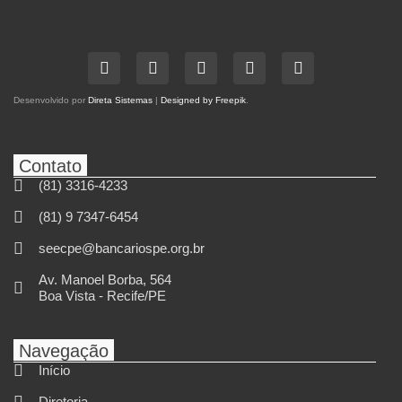
Desenvolvido por
Direta Sistemas
|
Designed by Freepik
.
Contato
(81) 3316-4233
(81) 9 7347-6454
seecpe@bancariospe.org.br
Av. Manoel Borba, 564
Boa Vista - Recife/PE
Navegação
Início
Diretoria