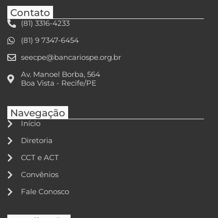
Contato
(81) 3316-4233
(81) 9 7347-6454
seecpe@bancariospe.org.br
Av. Manoel Borba, 564
Boa Vista - Recife/PE
Navegação
Início
Diretoria
CCT e ACT
Convênios
Fale Conosco