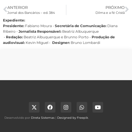
ANTERIOR
PRÓXIMO
Jornal dos Bancários – ed. 384
Dilma e a fé Cristã
Expediente:
Presidente:
Fabiano Moura •
Secretária de Comunicação:
Diana
Ribeiro
•
Jornalista Responsável:
Beatriz Albuquerque
•
Redação:
Beatriz Albuquerque e Brunno Porto •
Produção de
audiovisual:
Kevin Miguel •
Designer:
Bruno Lombardi
Desenvolvido por
Direta Sistemas
|
Designed by Freepik
.