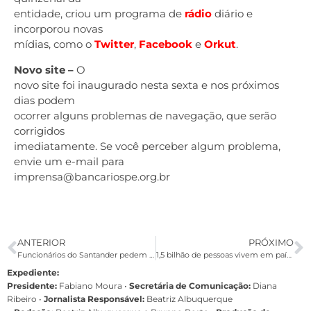
entidade, criou um programa de
rádio
diário e
incorporou novas
mídias, como o
Twitter
,
Facebook
e
Orkut
.
Novo site –
O
novo site foi inaugurado nesta sexta e nos próximos
dias podem
ocorrer alguns problemas de navegação, que serão
corrigidos
imediatamente. Se você perceber algum problema,
envie um e-mail para
imprensa@bancariospe.org.br
ANTERIOR
PRÓXIMO
Funcionários do Santander pedem socorro
1,5 bilhão de pessoas vivem em países violentos
Expediente:
Presidente:
Fabiano Moura •
Secretária de Comunicação:
Diana
Ribeiro
•
Jornalista Responsável:
Beatriz Albuquerque