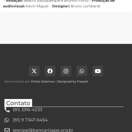
•
Redação:
Beatriz Albuquerque e Brunno Porto •
Produção de
audiovisual:
Kevin Miguel •
Designer:
Bruno Lombardi
Desenvolvido por
Direta Sistemas
|
Designed by Freepik
.
Contato
(81) 3316-4233
(81) 9 7347-6454
seecpe@bancariospe.org.br