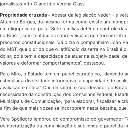
jornalistas Vito Gianotti e Verena Glass.
Propriedade cruzada –
Apesar da legislação vedar – e vet
Altamiro Borges, da mesma forma como existe um monopól
um oligopólio no país. “Sete famílias detêm o controle da
no Brasil”, com tentáculos sobre veículos que tornam letra
preceitos constitucionais. “Já dizia o companheiro João Pe
do MST, que pior do que o latifúndio da terra no Brasil é o 
do ar, pois tem a capacidade de atuar na subjetividade, d
valores e deformar comportamentos”, destacou.
Para Miro, o Estado tem um papel estratégico, “devendo a
estimular a diversidade informativa, a capacidade de análi
avaliação e crítica”. Daí, ressaltou o coordenador do Barão 
necessidade da constituição dos Conselhos Federal, Estad
Municipais de Comunicação, “para elaborar, fiscalizar e c
a fim de que mais vozes se incorporem nesta batalha, que 
Vera Spolidoro lembrou do compromisso do governador T
democratização da comunicação e sublinhou o papel da inc