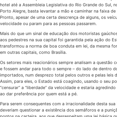
hotel até a Assembleia Legislativa do Rio Grande do Sul, n
Porto Alegre, basta levantar a mão e caminhar na faixa de
Pronto, apesar de uma certa descrença de alguns, os veíc
velocidade ou param para as pessoas passarem.
Mais do que um sinal de educação dos motoristas gaúchos,
aos pedestres na sua capital foi garantida pela ação do E
transformou a norma de boa conduta em lei, da mesma fo
em outras capitais, como Brasília.
Os setores mais reacionários sempre analisam a questão
e fossem andar para todo o sempre – do lado de dentro d
importados, num desprezo total pelos outros e pelas leis d
Assim, para eles, o Estado está coagindo, usando o seu p
“censurar” a “liberdade” da velocidade e estaria agredindo
ao dar preferência por quem está a pé.
Para serem consequentes com a irracionalidade desta sua 
deveriam questionar a existência dos semáforos e a puniç
pontos na carteira, aos que desrespeitam uma lei básica q