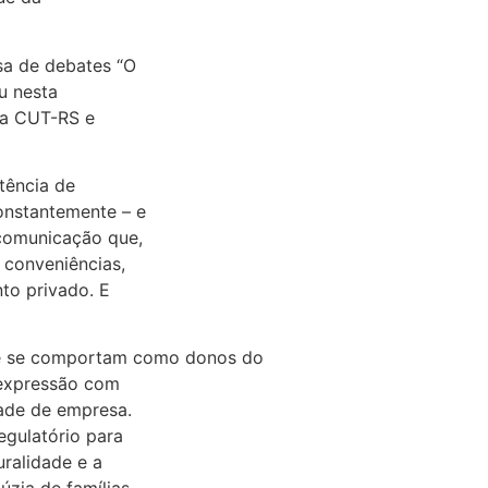
sa de debates “O
u nesta
ela CUT-RS e
tência de
onstantemente – e
 comunicação que,
 conveniências,
to privado. E
 e se comportam como donos do
 expressão com
dade de empresa.
gulatório para
ralidade e a