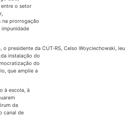
entre o setor
r,
m na prorrogação
e impunidade
o, o presidente da CUT-RS, Celso Woyciechowski, leu
da instalação do
emocratização do
io, que amplie a
o à escola, à
nuarem
Fórum da
o canal de