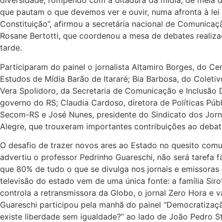
diversidade, rompendo com a ditadura da mídia, de meia d
que pautam o que devemos ver e ouvir, numa afronta à lei 
Constituição”, afirmou a secretária nacional de Comunica
Rosane Bertotti, que coordenou a mesa de debates realiza
tarde.
Participaram do painel o jornalista Altamiro Borges, do Ce
Estudos de Mídia Barão de Itararé; Bia Barbosa, do Coletiv
Vera Spolidoro, da Secretaria de Comunicação e Inclusão D
governo do RS; Claudia Cardoso, diretora de Políticas Púb
Secom-RS e José Nunes, presidente do Sindicato dos Jorn
Alegre, que trouxeram importantes contribuições ao debat
O desafio de trazer novos ares ao Estado no quesito comu
advertiu o professor Pedrinho Guareschi, não será tarefa f
que 80% de tudo o que se divulga nos jornais e emissoras 
televisão do estado vem de uma única fonte: a família Siro
controla a retransmissora da Globo, o jornal Zero Hora e vá
Guareschi participou pela manhã do painel “Democratizaç
existe liberdade sem igualdade?” ao lado de João Pedro St