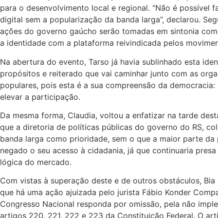
para o desenvolvimento local e regional. “Não é possível f
digital sem a popularização da banda larga”, declarou. Se
ações do governo gaúcho serão tomadas em sintonia com 
a identidade com a plataforma reivindicada pelos movimen
Na abertura do evento, Tarso já havia sublinhado esta ide
propósitos e reiterado que vai caminhar junto com as org
populares, pois esta é a sua compreensão da democracia
elevar a participação.
Da mesma forma, Claudia, voltou a enfatizar na tarde desta
que a diretoria de políticas públicas do governo do RS, c
banda larga como prioridade, sem o que a maior parte da 
negado o seu acesso à cidadania, já que continuaria presa
lógica do mercado.
Com vistas à superação deste e de outros obstáculos, Bia
que há uma ação ajuizada pelo jurista Fábio Konder Comp
Congresso Nacional responda por omissão, pela não imp
artigos 220, 221, 222 e 223 da Constituição Federal. O art