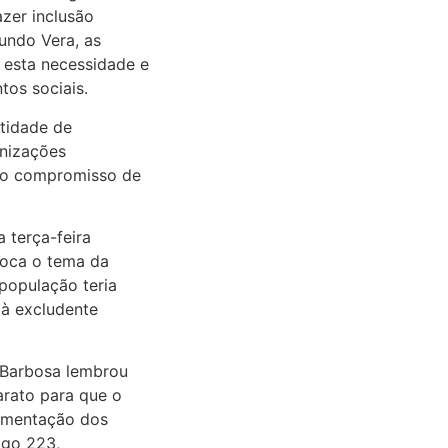
azer inclusão
gundo Vera, as
esta necessidade e
tos sociais.
ntidade de
anizações
: o compromisso de
 terça-feira
oloca o tema da
população teria
 à excludente
 Barbosa lembrou
arato para que o
lementação dos
igo 223,