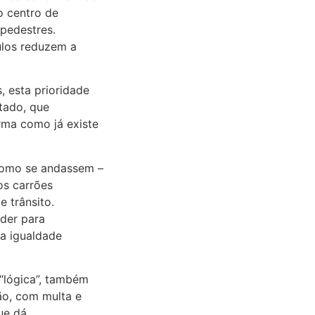
o centro de
 pedestres.
ulos reduzem a
 esta prioridade
stado, que
rma como já existe
 como se andassem –
os carrões
e trânsito.
oder para
 a igualdade
“lógica”, também
ão, com multa e
ue dá