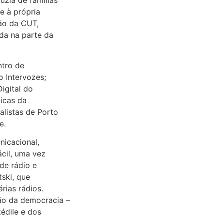
úzia de famílias
e à própria
ção da CUT,
da na parte da
ntro de
o Intervozes;
igital do
licas da
alistas de Porto
e.
nicacional,
ácil, uma vez
de rádio e
tski, que
rias rádios.
ão da democracia –
édile e dos