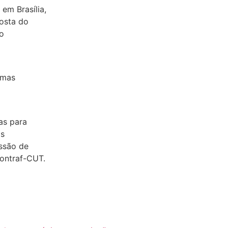
em Brasília,
posta do
o
umas
as para
as
ssão de
ontraf-CUT.