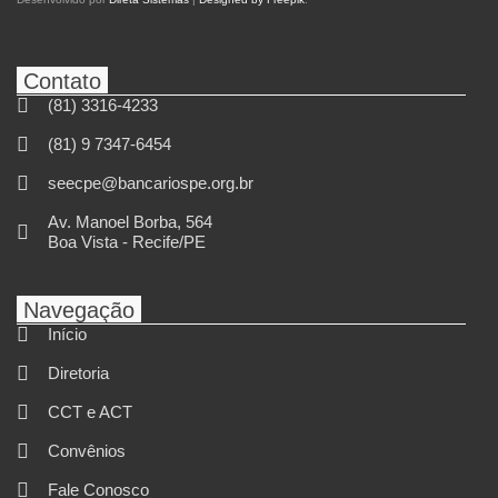
Contato
(81) 3316-4233
(81) 9 7347-6454
seecpe@bancariospe.org.br
Av. Manoel Borba, 564
Boa Vista - Recife/PE
Navegação
Início
Diretoria
CCT e ACT
Convênios
Fale Conosco