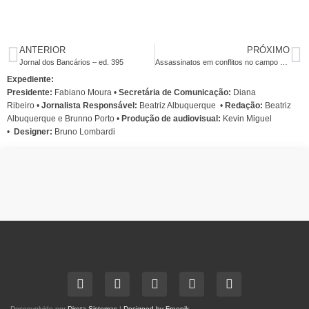
ANTERIOR
PRÓXIMO
Jornal dos Bancários – ed. 395
Assassinatos em conflitos no campo cresceram 30% de 2009 para 2010, diz CPT
Expediente:
Presidente:
Fabiano Moura •
Secretária de Comunicação:
Diana
Ribeiro
•
Jornalista Responsável:
Beatriz Albuquerque
•
Redação:
Beatriz
Albuquerque e Brunno Porto •
Produção de audiovisual:
Kevin Miguel
•
Designer:
Bruno Lombardi
Desenvolvido por
Direta Sistemas
|
Designed by Freepik
.