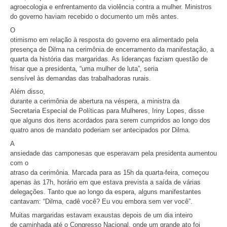
agroecologia e enfrentamento da violência contra a mulher. Ministros
do governo haviam recebido o documento um mês antes.
O
otimismo em relação à resposta do governo era alimentado pela
presença de Dilma na cerimônia de encerramento da manifestação, a
quarta da história das margaridas. As lideranças faziam questão de
frisar que a presidenta, “uma mulher de luta”, seria
sensível às demandas das trabalhadoras rurais.
Além disso,
durante a cerimônia de abertura na véspera, a ministra da
Secretaria Especial de Políticas para Mulheres, Iriny Lopes, disse
que alguns dos itens acordados para serem cumpridos ao longo dos
quatro anos de mandato poderiam ser antecipados por Dilma.
A
ansiedade das camponesas que esperavam pela presidenta aumentou
com o
atraso da cerimônia. Marcada para as 15h da quarta-feira, começou
apenas às 17h, horário em que estava prevista a saída de várias
delegações. Tanto que ao longo da espera, alguns manifestantes
cantavam: “Dilma, cadê você? Eu vou embora sem ver você”.
Muitas margaridas estavam exaustas depois de um dia inteiro
de caminhada até o Congresso Nacional, onde um grande ato foi