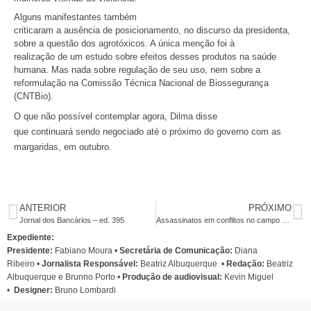
Alguns manifestantes também
criticaram a ausência de posicionamento, no discurso da presidenta,
sobre a questão dos agrotóxicos. A única menção foi à
realização de um estudo sobre efeitos desses produtos na saúde
humana. Mas nada sobre regulação de seu uso, nem sobre a
reformulação na Comissão Técnica Nacional de Biossegurança
(CNTBio).
O que não possível contemplar agora, Dilma disse
que continuará sendo negociado até o próximo do governo com as
margaridas, em outubro.
ANTERIOR
PRÓXIMO
Jornal dos Bancários – ed. 395
Assassinatos em conflitos no campo cresceram 30% de 2009 para 2010, diz CPT
Expediente:
Presidente:
Fabiano Moura •
Secretária de Comunicação:
Diana
Ribeiro
•
Jornalista Responsável:
Beatriz Albuquerque
•
Redação:
Beatriz
Albuquerque e Brunno Porto •
Produção de audiovisual:
Kevin Miguel
•
Designer:
Bruno Lombardi