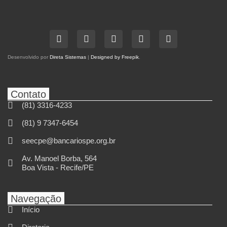
Desenvolvido por
Direta Sistemas
|
Designed by Freepik
.
Contato
(81) 3316-4233
(81) 9 7347-6454
seecpe@bancariospe.org.br
Av. Manoel Borba, 564
Boa Vista - Recife/PE
Navegação
Início