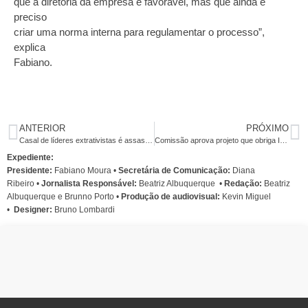
que a diretoria da empresa é favorável, mas que ainda é
preciso
criar uma norma interna para regulamentar o processo”,
explica
Fabiano.
ANTERIOR
PRÓXIMO
Casal de líderes extrativistas é assassinado em emboscada no Pará
Comissão aprova projeto que obriga INSS a informar resultado da perícia
Expediente:
Presidente:
Fabiano Moura •
Secretária de Comunicação:
Diana
Ribeiro
•
Jornalista Responsável:
Beatriz Albuquerque
•
Redação:
Beatriz
Albuquerque e Brunno Porto •
Produção de audiovisual:
Kevin Miguel
•
Designer:
Bruno Lombardi