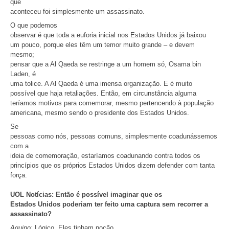
que
aconteceu foi simplesmente um assassinato.
O que podemos
observar é que toda a euforia inicial nos Estados Unidos já baixou
um pouco, porque eles têm um temor muito grande – e devem
mesmo;
pensar que a Al Qaeda se restringe a um homem só, Osama bin
Laden, é
uma tolice. A Al Qaeda é uma imensa organização. E é muito
possível que haja retaliações. Então, em circunstância alguma
teríamos motivos para comemorar, mesmo pertencendo à população
americana, mesmo sendo o presidente dos Estados Unidos.
Se
pessoas como nós, pessoas comuns, simplesmente coadunássemos
com a
ideia de comemoração, estaríamos coadunando contra todos os
princípios que os próprios Estados Unidos dizem defender com tanta
força.
UOL Notícias: Então é possível imaginar que os
Estados Unidos poderiam ter feito uma captura sem recorrer a
assassinato?
Aquino:
Lógico. Eles tinham noção