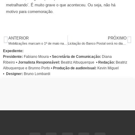
metralhando’. É muito grave o que aconteceu. Ou seja, não há
motivo para comemoração.
ANTERIOR
PRÓXIMO
Mobilizações marcam o 1º de maio na América Latina
Licitação do Banco Postal será no dia 31
Expediente:
Presidente:
Fabiano Moura •
Secretária de Comunicação:
Diana
Ribeiro
•
Jornalista Responsável:
Beatriz Albuquerque
•
Redação:
Beatriz
Albuquerque e Brunno Porto •
Produção de audiovisual:
Kevin Miguel
•
Designer:
Bruno Lombardi