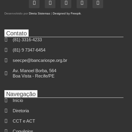
Desenvolvido por
Direta Sistemas
|
Designed by Freepik
.
Contato
(81) 3316-4233
(81) 9 7347-6454
seecpe@bancariospe.org.br
Av. Manoel Borba, 564
Boa Vista - Recife/PE
Navegação
Início
Diretoria
CCT e ACT
Convênios