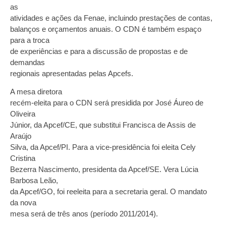
as
atividades e ações da Fenae, incluindo prestações de contas,
balanços e orçamentos anuais. O CDN é também espaço
para a troca
de experiências e para a discussão de propostas e de
demandas
regionais apresentadas pelas Apcefs.
A mesa diretora
recém-eleita para o CDN será presidida por José Áureo de
Oliveira
Júnior, da Apcef/CE, que substitui Francisca de Assis de
Araújo
Silva, da Apcef/PI. Para a vice-presidência foi eleita Cely
Cristina
Bezerra Nascimento, presidenta da Apcef/SE. Vera Lúcia
Barbosa Leão,
da Apcef/GO, foi reeleita para a secretaria geral. O mandato
da nova
mesa será de três anos (período 2011/2014).