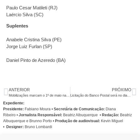
Paulo Cesar Matileti (RJ)
Laércio Silva (SC)
Suplentes
Anabele Cristina Silva (PE)
Jorge Luiz Furlan (SP)
Daniel Pinto de Azeredo (BA)
ANTERIOR
PRÓXIMO
Mobilizações marcam o 1º de maio na América Latina
Licitação do Banco Postal será no dia 31
Expediente:
Presidente:
Fabiano Moura •
Secretária de Comunicação:
Diana
Ribeiro
•
Jornalista Responsável:
Beatriz Albuquerque
•
Redação:
Beatriz
Albuquerque e Brunno Porto •
Produção de audiovisual:
Kevin Miguel
•
Designer:
Bruno Lombardi