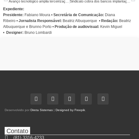
Avanço tecnológico amplia terceirização e precariza trabalho
Sindicato cobra dos bancos implantação de programas de reabilitação profissional
Expediente:
Presidente:
Fabiano Moura •
Secretária de Comunicação:
Diana
Ribeiro
•
Jornalista Responsável:
Beatriz Albuquerque
•
Redação:
Beatriz
Albuquerque e Brunno Porto •
Produção de audiovisual:
Kevin Miguel
•
Designer:
Bruno Lombardi
Desenvolvido por
Direta Sistemas
|
Designed by Freepik
.
Contato
(81) 3316-4233