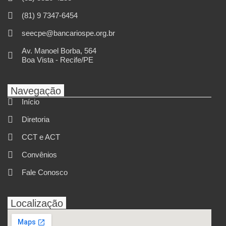
(81) 9 7347-6454
seecpe@bancariospe.org.br
Av. Manoel Borba, 564
Boa Vista - Recife/PE
Navegação
Início
Diretoria
CCT e ACT
Convênios
Fale Conosco
Localização