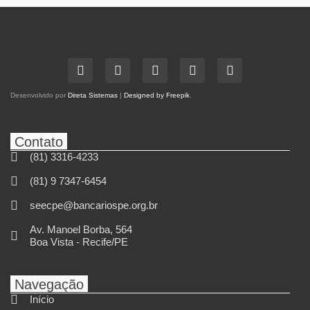
Desenvolvido por
Direta Sistemas
|
Designed by Freepik
.
Contato
(81) 3316-4233
(81) 9 7347-6454
seecpe@bancariospe.org.br
Av. Manoel Borba, 564
Boa Vista - Recife/PE
Navegação
Início