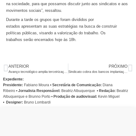
na sociedade, para que possamos discutir junto aos sindicatos e aos
movimentos sociais”, ressaltou.
Durante a tarde os grupos que foram divididos por
estados apresentam as suas estratégias na busca de construir
políticas públicas, visando a valorização do trabalho. Os
trabalhos serão encerrados hoje às 18h.
ANTERIOR
PRÓXIMO
Avanço tecnológico amplia terceirização e precariza trabalho
Sindicato cobra dos bancos implantação de programas de reabilitação profissional
Expediente:
Presidente:
Fabiano Moura •
Secretária de Comunicação:
Diana
Ribeiro
•
Jornalista Responsável:
Beatriz Albuquerque
•
Redação:
Beatriz
Albuquerque e Brunno Porto •
Produção de audiovisual:
Kevin Miguel
•
Designer:
Bruno Lombardi