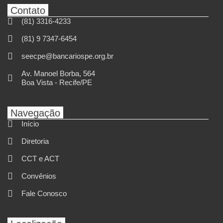
Contato
(81) 3316-4233
(81) 9 7347-6454
seecpe@bancariospe.org.br
Av. Manoel Borba, 564
Boa Vista - Recife/PE
Navegação
Início
Diretoria
CCT e ACT
Convênios
Fale Conosco