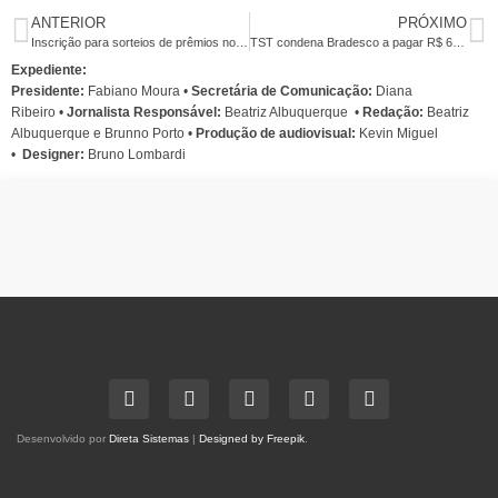
ANTERIOR
PRÓXIMO
Inscrição para sorteios de prêmios no São João do Sindicato terminam esta semana
TST condena Bradesco a pagar R$ 60 mil a bancário por transporte de valores
Expediente:
Presidente:
Fabiano Moura •
Secretária de Comunicação:
Diana
Ribeiro
•
Jornalista Responsável:
Beatriz Albuquerque
•
Redação:
Beatriz
Albuquerque e Brunno Porto •
Produção de audiovisual:
Kevin Miguel
•
Designer:
Bruno Lombardi
Desenvolvido por
Direta Sistemas
|
Designed by Freepik
.