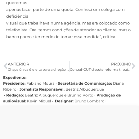
queremos
apenas fazer parte de uma quota. Conheci um colega com
deficiência
visual que trabalhava numa agência, mas era colocado como
telefonista. Ora, temos condições de atender ao cliente, mas o
banco parece ter medo de tomar essa medida”, critica.
ANTERIOR
PRÓXIMO
Chapa única é eleita para a direção da Afubesp com 98,8% dos votos
Contraf-CUT discute reforma tributária e Estado que queremos no Brasil
Expediente:
Presidente:
Fabiano Moura •
Secretária de Comunicação:
Diana
Ribeiro
•
Jornalista Responsável:
Beatriz Albuquerque
•
Redação:
Beatriz Albuquerque e Brunno Porto •
Produção de
audiovisual:
Kevin Miguel •
Designer:
Bruno Lombardi