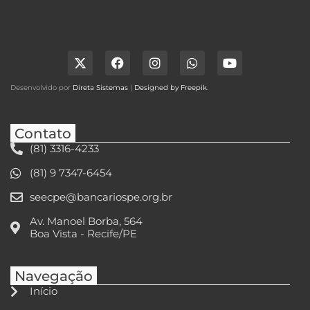
Desenvolvido por
Direta Sistemas
|
Designed by Freepik
.
Contato
(81) 3316-4233
(81) 9 7347-6454
seecpe@bancariospe.org.br
Av. Manoel Borba, 564
Boa Vista - Recife/PE
Navegação
Início