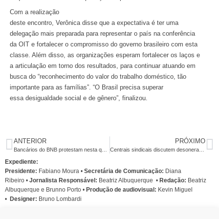
Com a realização
deste encontro, Verônica disse que a expectativa é ter uma
delegação mais preparada para representar o país na conferência
da OIT e fortalecer o compromisso do governo brasileiro com esta
classe. Além disso, as organizações esperam fortalecer os laços e
a articulação em torno dos resultados, para continuar atuando em
busca do “reconhecimento do valor do trabalho doméstico, tão
importante para as famílias”. “O Brasil precisa superar
essa desigualdade social e de gênero”, finalizou.
ANTERIOR
PRÓXIMO
Bancários do BNB protestam nesta quarta com um Dia do Vermelho
Centrais sindicais discutem desoneração da folha de pagamento com governo
Expediente:
Presidente:
Fabiano Moura •
Secretária de Comunicação:
Diana
Ribeiro
•
Jornalista Responsável:
Beatriz Albuquerque
•
Redação:
Beatriz
Albuquerque e Brunno Porto •
Produção de audiovisual:
Kevin Miguel
•
Designer:
Bruno Lombardi