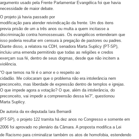
argumento usado pela Frente Parlamentar Evangélica foi que havia
necessidade de maior debate.
O projeto já havia passado por
modificação para atender reivindicação da frente. Um dos itens
previa prisão de um a três anos ou multa a quem incitasse a
discriminação contra homossexuais. Os evangélicos entenderam que
isso poderia resultar em censura à pregação de pastores ou padres.
Diante disso, a relatora na CDH, senadora Marta Suplicy (PT-SP),
incluiu uma emenda permitindo que todas as religiões e credos
exerçam sua fé, dentro de seus dogmas, desde que não incitem a
violência.
“O que temos na fé é o amor e o respeito ao
cidadão. Me colocaram que o problema não era intolerância nem
preconceito, mas liberdade de expressão dentro de templos e igrejas.
O que impede agora a votação? O que, além da intolerância, do
preconceito, vai impedir a compreensão dessa lei?”, questionou
Marta Suplicy.
De autoria da ex-deputada Iara Bernardi
(PT-SP), o projeto 122 tramita há dez anos no Congresso e somente em
2006 foi aprovado no plenário da Câmara. A proposta modifica a Lei
de Racismo para criminalizar também os atos de homofobia, estendendo