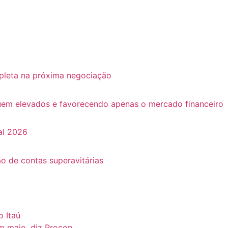
pleta na próxima negociação
guem elevados e favorecendo apenas o mercado financeiro
al 2026
o de contas superavitárias
o Itaú
m maio, diz Procon