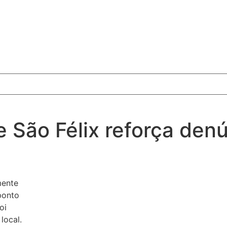
São Félix reforça denú
mente
ponto
oi
local.