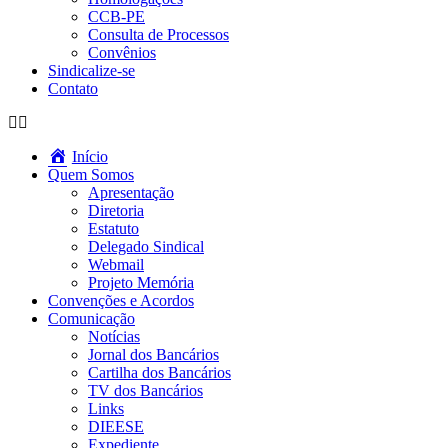
CCB-PE
Consulta de Processos
Convênios
Sindicalize-se
Contato
Início
Quem Somos
Apresentação
Diretoria
Estatuto
Delegado Sindical
Webmail
Projeto Memória
Convenções e Acordos
Comunicação
Notícias
Jornal dos Bancários
Cartilha dos Bancários
TV dos Bancários
Links
DIEESE
Expediente