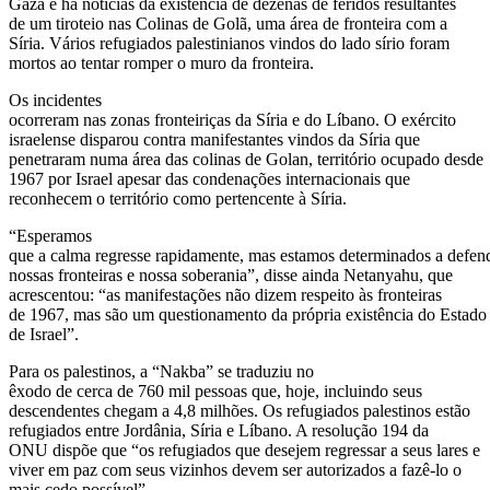
Gaza e há notícias da existência de dezenas de feridos resultantes
de um tiroteio nas Colinas de Golã, uma área de fronteira com a
Síria. Vários refugiados palestinianos vindos do lado sírio foram
mortos ao tentar romper o muro da fronteira.
Os incidentes
ocorreram nas zonas fronteiriças da Síria e do Líbano. O exército
israelense disparou contra manifestantes vindos da Síria que
penetraram numa área das colinas de Golan, território ocupado desde
1967 por Israel apesar das condenações internacionais que
reconhecem o território como pertencente à Síria.
“Esperamos
que a calma regresse rapidamente, mas estamos determinados a defen
nossas fronteiras e nossa soberania”, disse ainda Netanyahu, que
acrescentou: “as manifestações não dizem respeito às fronteiras
de 1967, mas são um questionamento da própria existência do Estado
de Israel”.
Para os palestinos, a “Nakba” se traduziu no
êxodo de cerca de 760 mil pessoas que, hoje, incluindo seus
descendentes chegam a 4,8 milhões. Os refugiados palestinos estão
refugiados entre Jordânia, Síria e Líbano. A resolução 194 da
ONU dispõe que “os refugiados que desejem regressar a seus lares e
viver em paz com seus vizinhos devem ser autorizados a fazê-lo o
mais cedo possível”.