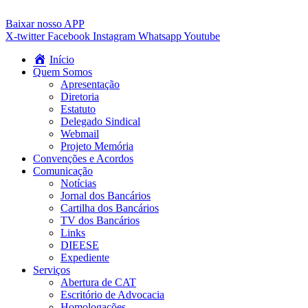
Ir
para
Baixar nosso APP
o
X-twitter
Facebook
Instagram
Whatsapp
Youtube
conteúdo
Início
Quem Somos
Apresentação
Diretoria
Estatuto
Delegado Sindical
Webmail
Projeto Memória
Convenções e Acordos
Comunicação
Notícias
Jornal dos Bancários
Cartilha dos Bancários
TV dos Bancários
Links
DIEESE
Expediente
Serviços
Abertura de CAT
Escritório de Advocacia
Homologações