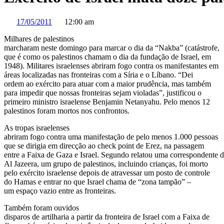
17/05/2011
12:00 am
Milhares de palestinos
marcharam neste domingo para marcar o dia da “Nakba” (catástrofe,
que é como os palestinos chamam o dia da fundação de Israel, em
1948). Militares israelenses abriram fogo contra os manifestantes em
áreas localizadas nas fronteiras com a Síria e o Líbano. “Dei
ordem ao exército para atuar com a maior prudência, mas também
para impedir que nossas fronteiras sejam violadas”, justificou o
primeiro ministro israelense Benjamin Netanyahu. Pelo menos 12
palestinos foram mortos nos confrontos.
As tropas israelenses
abriram fogo contra uma manifestação de pelo menos 1.000 pessoas
que se dirigia em direcção ao check point de Erez, na passagem
entre a Faixa de Gaza e Israel. Segundo relatou uma correspondente 
Al Jazeera, um grupo de palestinos, incluindo crianças, foi morto
pelo exército israelense depois de atravessar um posto de controle
do Hamas e entrar no que Israel chama de “zona tampão” –
um espaço vazio entre as fronteiras.
Também foram ouvidos
disparos de artilharia a partir da fronteira de Israel com a Faixa de