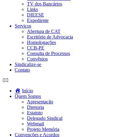
TV dos Bancários
Links
DIEESE
Expediente
Serviços
Abertura de CAT
Escritório de Advocacia
Homologações
CCB-PE
Consulta de Processos
Convênios
Sindicalize-se
Contato
Início
Quem Somos
Apresentação
Diretoria
Estatuto
Delegado Sindical
Webmail
Projeto Memória
Convenções e Acordos