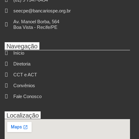
seecpe@bancariospe.org.br
Av. Manoel Borba, 564
Boa Vista - Recife/PE
Navegação
Início
Diretoria
CCT e ACT
Convênios
Fale Conosco
Localização