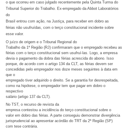
o que ocorreu em caso julgado recentemente pela Quinta Turma do
Tribunal Superior do Trabalho. Ex-empregado da Abbot Laboratórios
do
Brasil entrou com ação, na Justiça, para receber em dobro as
férias não usufruídas, com o terço constitucional incidente sobre
esse valor.
O juízo de origem e o Tribunal Regional do
Trabalho da 1ª Região (RJ) confirmaram que o empregado recebeu as
férias com o terço constitucional sem usufruí-las. Logo, a empresa
devia o pagamento da dobra das férias acrescida do abono. Isso
porque, de acordo com o artigo 134 da CLT, as férias devem ser
concedidas pelo empregador nos doze meses seguintes à data em
que o
empregado tiver adquirido o direito. Se a garantia for desrespeitada,
como na hipótese, o empregador tem que pagar em dobro o
respectivo
salário (artigo 137 da CLT).
No TST, o recurso de revista da
empresa contestou a incidência do terço constitucional sobre o
valor em dobro das férias. A parte conseguiu demonstrar divergência
jurisprudencial ao apresentar acórdão do TRT da 2ª Região (SP)
com tese contrária.