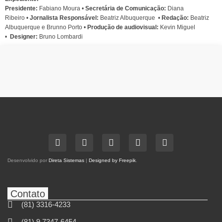
Presidente:
Fabiano Moura •
Secretária de Comunicação:
Diana
Ribeiro
•
Jornalista Responsável:
Beatriz Albuquerque
•
Redação:
Beatriz
Albuquerque e Brunno Porto •
Produção de audiovisual:
Kevin Miguel
•
Designer:
Bruno Lombardi
Desenvolvido por
Direta Sistemas
|
Designed by Freepik
.
Contato
(81) 3316-4233
(81) 9 7347-6454