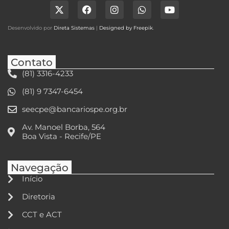
Desenvolvido por
Direta Sistemas
|
Designed by Freepik
.
Contato
(81) 3316-4233
(81) 9 7347-6454
seecpe@bancariospe.org.br
Av. Manoel Borba, 564
Boa Vista - Recife/PE
Navegação
Início
Diretoria
CCT e ACT