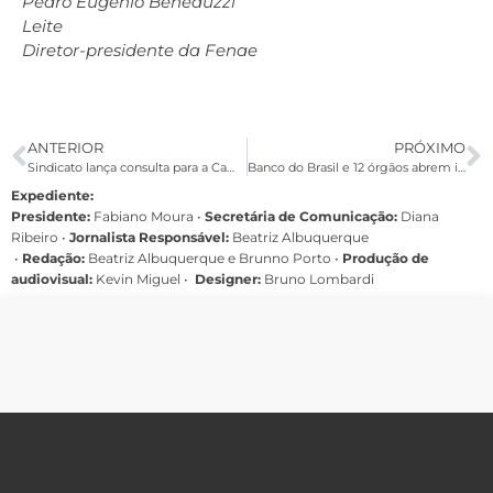
Pedro Eugenio Beneduzzi
Leite
Diretor-presidente da Fenae
ANTERIOR
PRÓXIMO
Sindicato lança consulta para a Campanha Nacional dos Bancários 2011
Banco do Brasil e 12 órgãos abrem inscrições para 1,4 mil vagas
Expediente:
Presidente:
Fabiano Moura •
Secretária de Comunicação:
Diana
Ribeiro
•
Jornalista Responsável:
Beatriz Albuquerque
•
Redação:
Beatriz Albuquerque e Brunno Porto •
Produção de
audiovisual:
Kevin Miguel •
Designer:
Bruno Lombardi