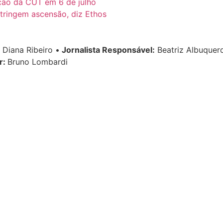
ação da CUT em 6 de julho
tringem ascensão, diz Ethos
Diana Ribeiro
•
Jornalista Responsável:
Beatriz Albuque
r:
Bruno Lombardi