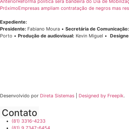
Anterior
Reforma política será bandeira do Dia de Mobiliz
Próximo
Empresas ampliam contratação de negros mas res
Expediente:
Presidente:
Fabiano Moura •
Secretária de Comunicação:
Porto •
Produção de audiovisual:
Kevin Miguel •
Designe
Desenvolvido por
Direta Sistemas
|
Designed by Freepik
.
Contato
(81) 3316-4233
(81) 9 7347-6454