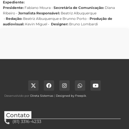
Expediente:
Presidente:
Fabiano Moura •
Secretária de Comunicação:
Diana
Ribeiro
•
Jornalista Responsável:
Beatriz Albuquerque
•
Redação:
Beatriz Albuquerque e Brunno Porto •
Produção de
audiovisual:
Kevin Miguel •
Designer:
Bruno Lombardi
Desenvolvido por
Direta Sistemas
|
Designed by Freepik
.
Contato
(81) 3316-4233