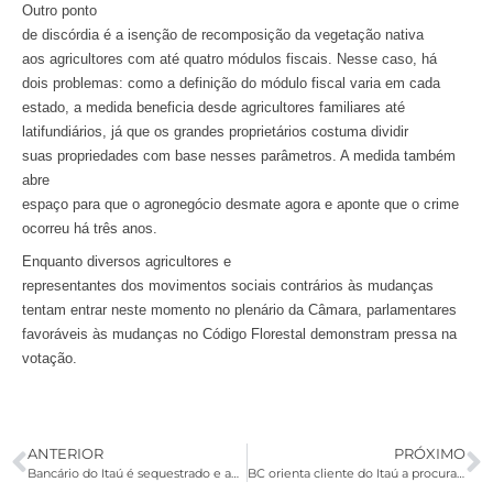
Outro ponto
de discórdia é a isenção de recomposição da vegetação nativa
aos agricultores com até quatro módulos fiscais. Nesse caso, há
dois problemas: como a definição do módulo fiscal varia em cada
estado, a medida beneficia desde agricultores familiares até
latifundiários, já que os grandes proprietários costuma dividir
suas propriedades com base nesses parâmetros. A medida também
abre
espaço para que o agronegócio desmate agora e aponte que o crime
ocorreu há três anos.
Enquanto diversos agricultores e
representantes dos movimentos sociais contrários às mudanças
tentam entrar neste momento no plenário da Câmara, parlamentares
favoráveis às mudanças no Código Florestal demonstram pressa na
votação.
ANTERIOR
PRÓXIMO
Bancário do Itaú é sequestrado e ameaçado de morte em Pernambuco
BC orienta cliente do Itaú a procurar agência após falhas no sistema