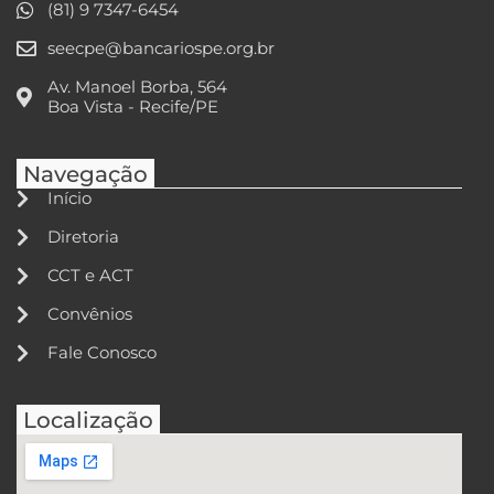
(81) 9 7347-6454
seecpe@bancariospe.org.br
Av. Manoel Borba, 564
Boa Vista - Recife/PE
Navegação
Início
Diretoria
CCT e ACT
Convênios
Fale Conosco
Localização