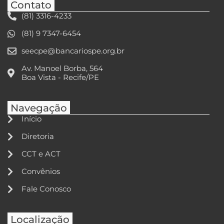
Contato
(81) 3316-4233
(81) 9 7347-6454
seecpe@bancariospe.org.br
Av. Manoel Borba, 564
Boa Vista - Recife/PE
Navegação
Início
Diretoria
CCT e ACT
Convênios
Fale Conosco
Localização