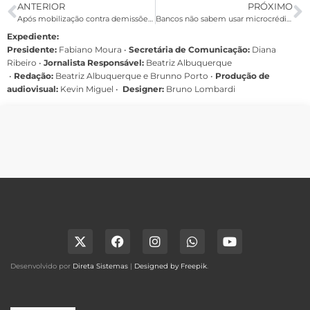
ANTERIOR
PRÓXIMO
Após mobilização contra demissões, Itaú reativa Centro de Realocação
Bancos não sabem usar microcrédito, diz Nobel da Paz de 2006
Expediente:
Presidente:
Fabiano Moura •
Secretária de Comunicação:
Diana
Ribeiro
•
Jornalista Responsável:
Beatriz Albuquerque
•
Redação:
Beatriz Albuquerque e Brunno Porto •
Produção de
audiovisual:
Kevin Miguel •
Designer:
Bruno Lombardi
Desenvolvido por
Direta Sistemas
|
Designed by Freepik
.