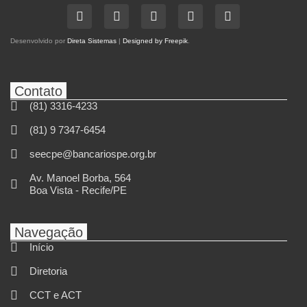
Desenvolvido por
Direta Sistemas
|
Designed by Freepik
.
Contato
(81) 3316-4233
(81) 9 7347-6454
seecpe@bancariospe.org.br
Av. Manoel Borba, 564
Boa Vista - Recife/PE
Navegação
Início
Diretoria
CCT e ACT