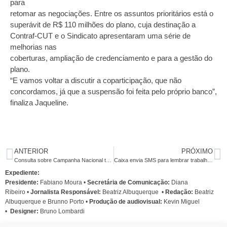
para
retomar as negociações. Entre os assuntos prioritários está o
superávit de R$ 110 milhões do plano, cuja destinação a
Contraf-CUT e o Sindicato apresentaram uma série de
melhorias nas
coberturas, ampliação de credenciamento e para a gestão do
plano.
“E vamos voltar a discutir a coparticipação, que não
concordamos, já que a suspensão foi feita pelo próprio banco”,
finaliza Jaqueline.
ANTERIOR
PRÓXIMO
Consulta sobre Campanha Nacional termina nesta quarta
Caixa envia SMS para lembrar trabalhadores do direito ao abono do PIS
Expediente:
Presidente:
Fabiano Moura •
Secretária de Comunicação:
Diana
Ribeiro
•
Jornalista Responsável:
Beatriz Albuquerque
•
Redação:
Beatriz
Albuquerque e Brunno Porto •
Produção de audiovisual:
Kevin Miguel
•
Designer:
Bruno Lombardi