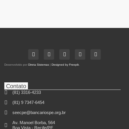
Desenvolvido por
Direta Sistemas
|
Designed by Freepik
.
Contato
(81) 3316-4233
(81) 9 7347-6454
seecpe@bancariospe.org.br
Av. Manoel Borba, 564
Boa Vista - Recife/PE