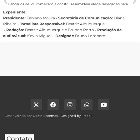
Bancários de PE começam a construir pauta de reivindicações da Campanha Nacional
Assembleia elege delegação para o 1º Congresso da Fetrafi-NE
Expediente:
Presidente:
Fabiano Moura •
Secretária de Comunicação:
Diana
Ribeiro
•
Jornalista Responsável:
Beatriz Albuquerque
•
Redação:
Beatriz Albuquerque e Brunno Porto •
Produção de
audiovisual:
Kevin Miguel •
Designer:
Bruno Lombardi
Desenvolvido por
Direta Sistemas
|
Designed by Freepik
.
Contato