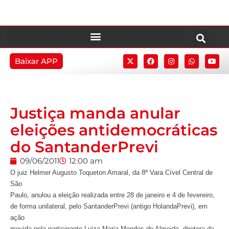
Baixar APP
Justiça manda anular
eleições antidemocráticas
do SantanderPrevi
09/06/2011
12:00 am
O juiz Helmer Augusto Toqueton Amaral, da 8ª Vara Cível Central de
São
Paulo, anulou a eleição realizada entre 28 de janeiro e 4 de fevereiro,
de forma unilateral, pelo SantanderPrevi (antigo HolandaPrevi), em
ação
movida pela participante Luiza Maria Mendes de Almeida, diretora da