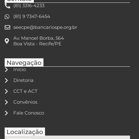
(81) 3316-4233
(81) 9 7347-6454
seecpe@bancariospe.org.br
Av. Manoel Borba, 564
Boa Vista - Recife/PE
Navegação
Início
Diretoria
CCT e ACT
Convênios
Fale Conosco
Localização