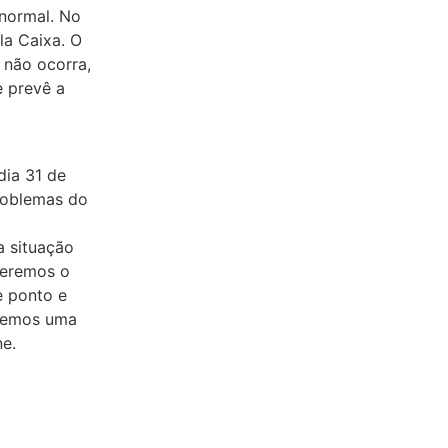
 normal. No
la Caixa. O
 não ocorra,
 prevê a
dia 31 de
roblemas do
a situação
ueremos o
e ponto e
eremos uma
ne.