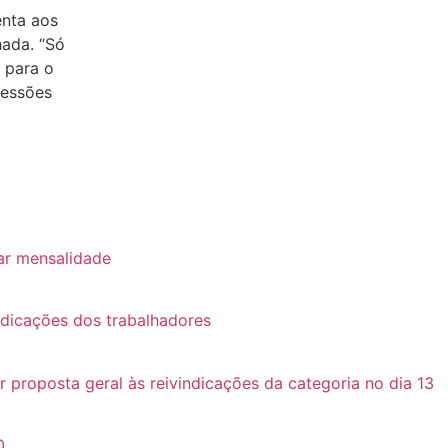
enta aos
hada. “Só
 para o
ressões
ar mensalidade
ndicações dos trabalhadores
roposta geral às reivindicações da categoria no dia 13
O