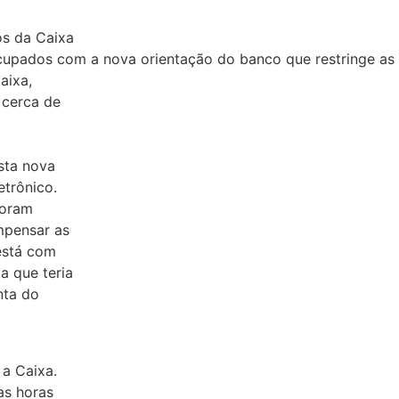
os da Caixa
cupados com a nova orientação do banco que restringe as
aixa,
 cerca de
sta nova
etrônico.
foram
mpensar as
 está com
a que teria
nta do
a Caixa.
as horas