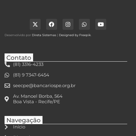
Desenvolvido por
Direta Sistemas
|
Designed by Freepik
.
Contato
(81) 3316-4233
(81) 9 7347-6454
seecpe@bancariospe.org.br
Av. Manoel Borba, 564
Boa Vista - Recife/PE
Navegação
Início