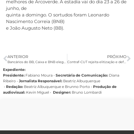
melhores de Arcoverde. A estadia vai do dia 23 a 26 de
junho, de
quinta a domingo. O sortudos foram Leonardo
Nascimento Correia (BNB)
e João Augusto Neto (BB).
ANTERIOR
PRÓXIMO
Bancários do BB, Caixa e BNB elegem delegação para congressos nacionais
Contraf-CUT rejeita elitização e defende universalização dos serviços bancários
Expediente:
Presidente:
Fabiano Moura •
Secretária de Comunicação:
Diana
Ribeiro
•
Jornalista Responsável:
Beatriz Albuquerque
•
Redação:
Beatriz Albuquerque e Brunno Porto •
Produção de
audiovisual:
Kevin Miguel •
Designer:
Bruno Lombardi