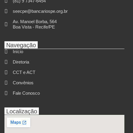
(81) 9 7347-6454
seecpe@bancariospe.org.br
Av. Manoel Borba, 564
Boa Vista - Recife/PE
Navegação
Início
Diretoria
CCT e ACT
Convênios
Fale Conosco
Localização