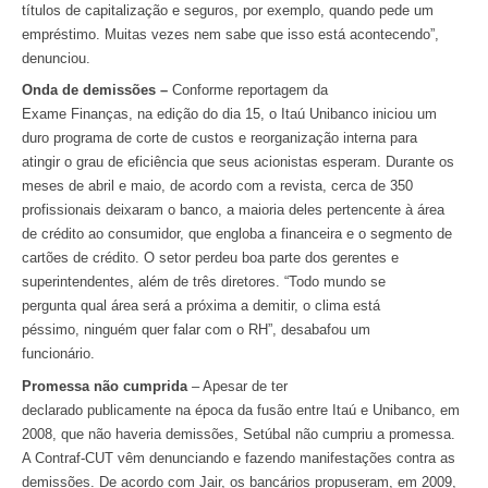
títulos de capitalização e seguros, por exemplo, quando pede um
empréstimo. Muitas vezes nem sabe que isso está acontecendo”,
denunciou.
Onda de demissões –
Conforme reportagem da
Exame Finanças, na edição do dia 15, o Itaú Unibanco iniciou um
duro programa de corte de custos e reorganização interna para
atingir o grau de eficiência que seus acionistas esperam. Durante os
meses de abril e maio, de acordo com a revista, cerca de 350
profissionais deixaram o banco, a maioria deles pertencente à área
de crédito ao consumidor, que engloba a financeira e o segmento de
cartões de crédito. O setor perdeu boa parte dos gerentes e
superintendentes, além de três diretores. “Todo mundo se
pergunta qual área será a próxima a demitir, o clima está
péssimo, ninguém quer falar com o RH”, desabafou um
funcionário.
Promessa não cumprida
– Apesar de ter
declarado publicamente na época da fusão entre Itaú e Unibanco, em
2008, que não haveria demissões, Setúbal não cumpriu a promessa.
A Contraf-CUT vêm denunciando e fazendo manifestações contra as
demissões. De acordo com Jair, os bancários propuseram, em 2009,