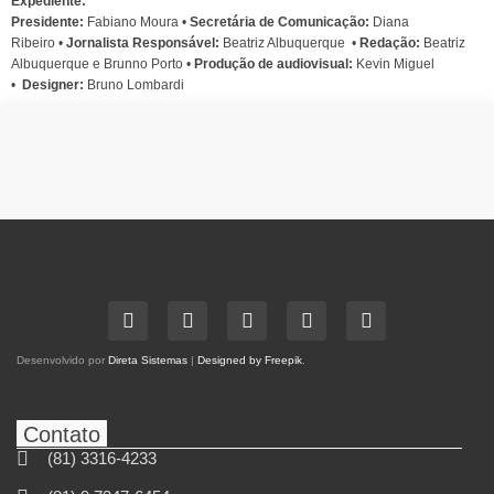
Expediente:
Presidente:
Fabiano Moura •
Secretária de Comunicação:
Diana
Ribeiro
•
Jornalista Responsável:
Beatriz Albuquerque
•
Redação:
Beatriz
Albuquerque e Brunno Porto •
Produção de audiovisual:
Kevin Miguel
•
Designer:
Bruno Lombardi
Desenvolvido por
Direta Sistemas
|
Designed by Freepik
.
Contato
(81) 3316-4233