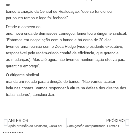
ao
banco a criação da Central de Realocação, “que só funcionou
por pouco tempo e logo foi fechada”.
Desde o começo do
ano, nova onda de demissões começou, lamentou o dirigente sindical.
“Estamos em negociação com o banco e há cerca de 20 dias
tivemos uma reunião com o Zeca Rudge (vice-presidente executivo,
responsável pelo recém-criado comitê de eficiência, que gerencia
as mudanças). Mas até agora não tivemos nenhum ação efetiva para
garantir o emprego”.
O dirigente
sindical
manda um recado para a direção do banco. “Não vamos aceitar
bola nas costas. Vamos responder à altura na defesa dos direitos dos
trabalhadores”, concluiu Jair.
ANTERIOR
PRÓXIMO
Após pressão do Sindicato, Caixa adia cobrança de dívidas do Saúde Caixa
Com gestão compartilhada, Previ e Funcef crescem acima da média