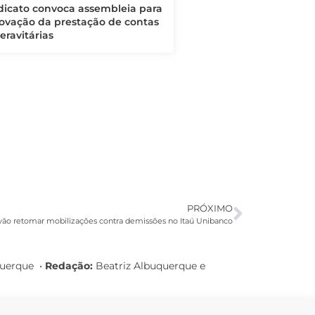
dicato convoca assembleia para
ovação da prestação de contas
eravitárias
PRÓXIMO
vão retomar mobilizações contra demissões no Itaú Unibanco
querque
•
Redação:
Beatriz Albuquerque e