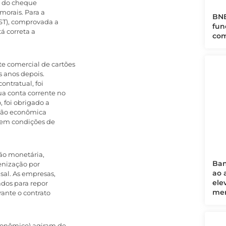
o do cheque
morais. Para a
BNB
TST), comprovada a
fun
á correta a
com
e comercial de cartões
s anos depois.
ontratual, foi
a conta corrente no
, foi obrigado a
ação econômica
sem condições de
ção monetária,
Ban
enização por
ao 
sal. As empresas,
ele
dos para repor
mer
ante o contrato
conômico) agiram de