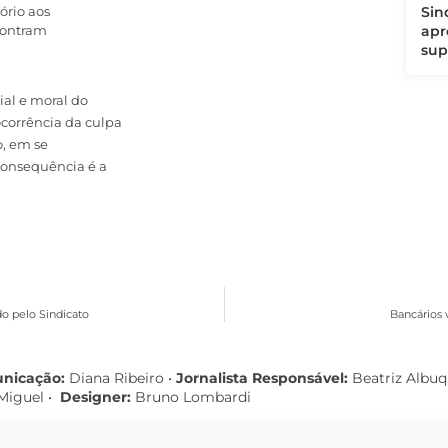
Sin
tório aos
apr
contram
sup
ial e moral do
ocorrência da culpa
o, em se
onsequência é a
do pelo Sindicato
Bancários 
unicação:
Diana Ribeiro
•
Jornalista Responsável:
Beatriz Albu
Miguel •
Designer:
Bruno Lombardi