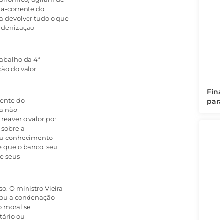
ta-corrente do
 devolver tudo o que
indenização
rabalho da 4ª
ção do valor
Fin
rente do
par
sa não
reaver o valor por
 sobre a
/ou conhecimento
e que o banco, seu
de seus
. O ministro Vieira
irmou a condenação
o moral se
tário ou