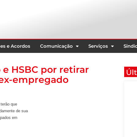
es e Acordos
Comunicação
Serviços
Sindic
e HSBC por retirar
Úl
e ex-empregado
 terão que
idamente de sua
cipados em