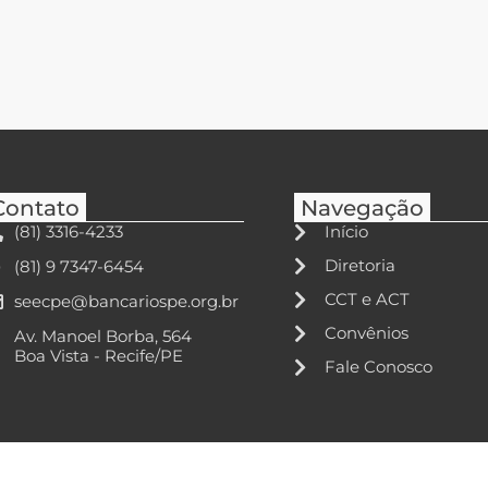
Contato
Navegação
(81) 3316-4233
Início
Diretoria
(81) 9 7347-6454
CCT e ACT
seecpe@bancariospe.org.br
Convênios
Av. Manoel Borba, 564
Boa Vista - Recife/PE
Fale Conosco