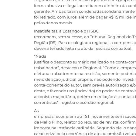
forma abusiva e ilegal ao retirarem dinheiro da con
gerente. Ambas foram condenadas solidariamente a
foi retirado, com juros, além de pagar R$ 15 mil de 
pelos danos morais.
Insatisfeitas, a Losango e o HSBC
recorreram, sem sucesso, ao Tribunal Regional do T
Região (RS). Para o colegiado regional, a compensa
deveria ter sido feita no ato da rescisão contratual.
“Nada
justifica o desconto sumário realizado na conta-cor
trabalhador”, destacou o Regional. “Como a empre
efetuou o abatimento na rescisão, somente poderia 
meio de ação judicial própria, não podendo investir
conta-corrente do autor, sem prévia autorização e
deste, e fazendo uso (indevido) do poder de control
acionista majoritário, detém em relação às contas 
correntistas”, registra o acórdão regional.
As
empresas recorreram ao TST, novamente sem sucesso
de Mello Filho, relator do recurso de revista, conf
imposta na instância ordinária. Segundo ele, o dan
caracteriza pela ocorrência de ato ou omissão volun