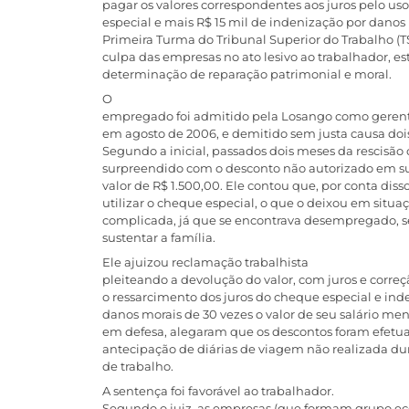
pagar os valores correspondentes aos juros pelo us
especial e mais R$ 15 mil de indenização por danos 
Primeira Turma do Tribunal Superior do Trabalho (
culpa das empresas no ato lesivo ao trabalhador, est
determinação de reparação patrimonial e moral.
O
empregado foi admitido pela Losango como gerent
em agosto de 2006, e demitido sem justa causa doi
Segundo a inicial, passados dois meses da rescisão c
surpreendido com o desconto não autorizado em su
valor de R$ 1.500,00. Ele contou que, por conta disso
utilizar o cheque especial, o que o deixou em situ
complicada, já que se encontrava desempregado, 
sustentar a família.
Ele ajuizou reclamação trabalhista
pleiteando a devolução do valor, com juros e corre
o ressarcimento dos juros do cheque especial e ind
danos morais de 30 vezes o valor de seu salário men
em defesa, alegaram que os descontos foram efetua
antecipação de diárias de viagem não realizada dur
de trabalho.
A sentença foi favorável ao trabalhador.
Segundo o juiz, as empresas (que formam grupo e