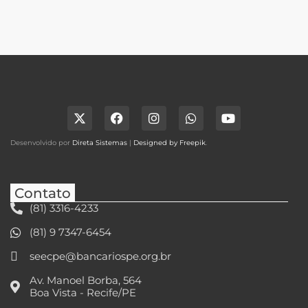
Desenvolvido por
Direta Sistemas
|
Designed by Freepik
.
Contato
(81) 3316-4233
(81) 9 7347-6454
seecpe@bancariospe.org.br
Av. Manoel Borba, 564
Boa Vista - Recife/PE