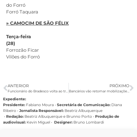
do Forró
Forró Taquara
» CAMOCIM DE SÃO FÉLIX
Terça-feira
(28)
Forrozão Ficar
Vilões do Forró
ANTERIOR
PRÓXIMO
Funcionário do Bradesco volta ao trabalho após ser reintegrado pelo Sindicato
Bancários vão retomar mobilizações contra demissões no Itaú Unibanco
Expediente:
Presidente:
Fabiano Moura •
Secretária de Comunicação:
Diana
Ribeiro
•
Jornalista Responsável:
Beatriz Albuquerque
•
Redação:
Beatriz Albuquerque e Brunno Porto •
Produção de
audiovisual:
Kevin Miguel •
Designer:
Bruno Lombardi