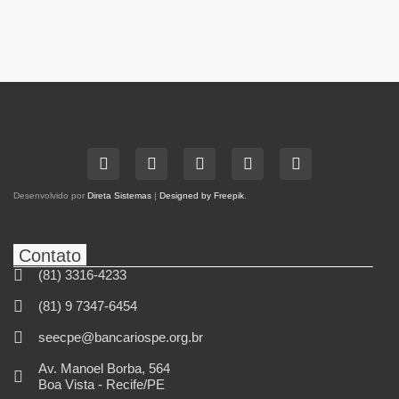
Desenvolvido por
Direta Sistemas
|
Designed by Freepik
.
Contato
(81) 3316-4233
(81) 9 7347-6454
seecpe@bancariospe.org.br
Av. Manoel Borba, 564
Boa Vista - Recife/PE