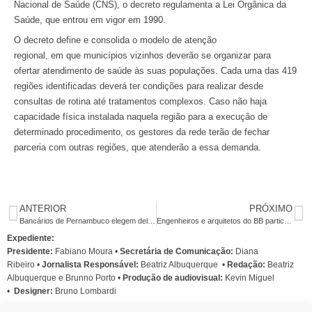
Nacional de Saúde (CNS), o decreto regulamenta a Lei Orgânica da
Saúde, que entrou em vigor em 1990.
O decreto define e consolida o modelo de atenção
regional, em que municípios vizinhos deverão se organizar para
ofertar atendimento de saúde às suas populações. Cada uma das 419
regiões identificadas deverá ter condições para realizar desde
consultas de rotina até tratamentos complexos. Caso não haja
capacidade física instalada naquela região para a execução de
determinado procedimento, os gestores da rede terão de fechar
parceria com outras regiões, que atenderão a essa demanda.
ANTERIOR
PRÓXIMO
Bancários de Pernambuco elegem delegação para Conferência do Nordeste
Engenheiros e arquitetos do BB participam de Encontro Regional no Recife
Expediente:
Presidente:
Fabiano Moura •
Secretária de Comunicação:
Diana
Ribeiro
•
Jornalista Responsável:
Beatriz Albuquerque
•
Redação:
Beatriz
Albuquerque e Brunno Porto •
Produção de audiovisual:
Kevin Miguel
•
Designer:
Bruno Lombardi