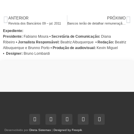
ANTERIOR
PRÓXIMO
Revista dos Bancários 09 – jul. 2011
Bancos terão de detalhar remuneração com ações nos balanços
Expediente:
Presidente:
Fabiano Moura •
Secretária de Comunicação:
Diana
Ribeiro
•
Jornalista Responsável:
Beatriz Albuquerque
•
Redação:
Beatriz
Albuquerque e Brunno Porto •
Produção de audiovisual:
Kevin Miguel
•
Designer:
Bruno Lombardi
Desenvolvido por
Direta Sistemas
|
Designed by Freepik
.