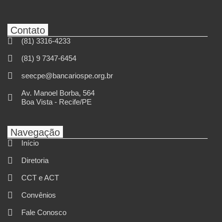
Contato
(81) 3316-4233
(81) 9 7347-6454
seecpe@bancariospe.org.br
Av. Manoel Borba, 564
Boa Vista - Recife/PE
Navegação
Início
Diretoria
CCT e ACT
Convênios
Fale Conosco