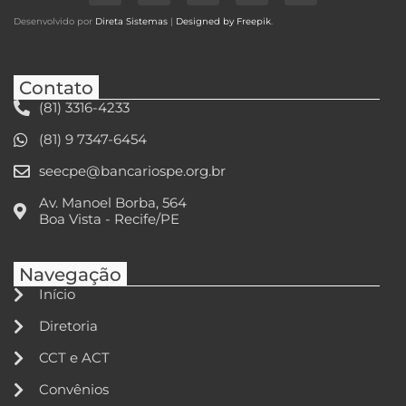
Desenvolvido por
Direta Sistemas
|
Designed by Freepik
.
Contato
(81) 3316-4233
(81) 9 7347-6454
seecpe@bancariospe.org.br
Av. Manoel Borba, 564
Boa Vista - Recife/PE
Navegação
Início
Diretoria
CCT e ACT
Convênios