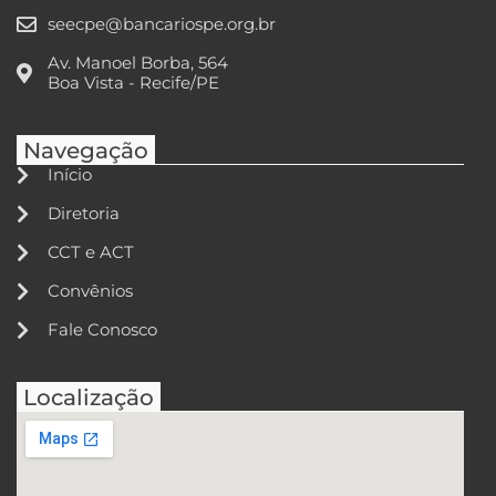
seecpe@bancariospe.org.br
Av. Manoel Borba, 564
Boa Vista - Recife/PE
Navegação
Início
Diretoria
CCT e ACT
Convênios
Fale Conosco
Localização