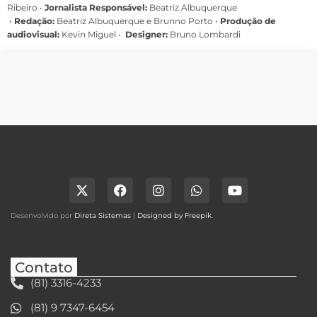
Ribeiro
•
Jornalista Responsável:
Beatriz Albuquerque
•
Redação:
Beatriz Albuquerque e Brunno Porto •
Produção de
audiovisual:
Kevin Miguel •
Designer:
Bruno Lombardi
Desenvolvido por
Direta Sistemas
|
Designed by Freepik
.
Contato
(81) 3316-4233
(81) 9 7347-6454