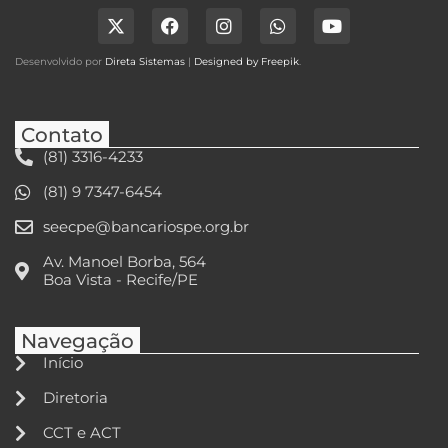
Desenvolvido por
Direta Sistemas
|
Designed by Freepik
.
Contato
(81) 3316-4233
(81) 9 7347-6454
seecpe@bancariospe.org.br
Av. Manoel Borba, 564
Boa Vista - Recife/PE
Navegação
Início
Diretoria
CCT e ACT