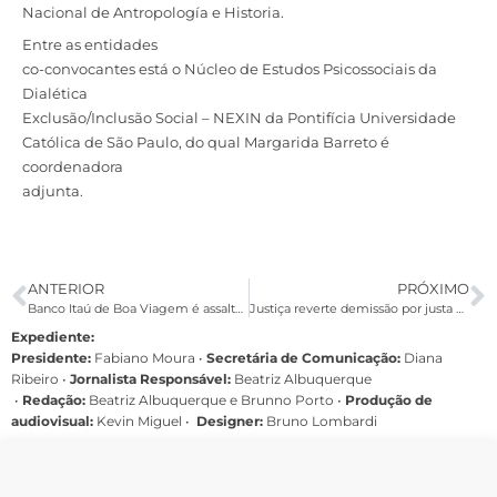
Nacional de Antropología e Historia.
Entre as entidades
co-convocantes está o Núcleo de Estudos Psicossociais da
Dialética
Exclusão/Inclusão Social – NEXIN da Pontifícia Universidade
Católica de São Paulo, do qual Margarida Barreto é
coordenadora
adjunta.
ANTERIOR
PRÓXIMO
Banco Itaú de Boa Viagem é assaltado
Justiça reverte demissão por justa causa de ex-gerente do Bradesco
Expediente:
Presidente:
Fabiano Moura •
Secretária de Comunicação:
Diana
Ribeiro
•
Jornalista Responsável:
Beatriz Albuquerque
•
Redação:
Beatriz Albuquerque e Brunno Porto •
Produção de
audiovisual:
Kevin Miguel •
Designer:
Bruno Lombardi