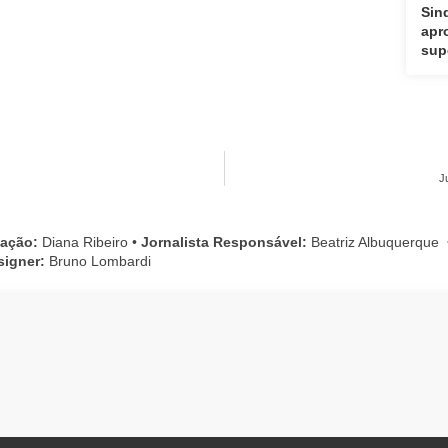
Sin
apr
sup
J
cação:
Diana Ribeiro
•
Jornalista Responsável:
Beatriz Albuquerque
signer:
Bruno Lombardi