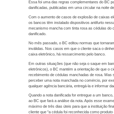
Essa foi uma das regras complementares do BC pa
danificadas, publicadas em uma circular na noite de
Com o aumento de casos de explosão de caixas ele
os bancos têm instalado dispositivos antifurto ne
mecanismo mancha com tinta rosa as cédulas do ca
danificado.
No mês passado, o BC editou normas que tornar
inválidas. Nos casos em que o cliente saca o dinhei
caixa eletrônico, há ressarcimento pelo banco.
Em outras situações (que não seja o saque em ban
eletrônicos), o BC mantém a orientação de que o c
recebimento de cédulas manchadas de rosa. Mas s
perceber uma nota manchada no comércio, por exe
qualquer agência bancária, entregá-la e informar d
Quando a nota danificada for entregue a um banco
ao BC que fará a análise da nota. Após esse exame
máximo de três dias úteis para que a instituição fin
cliente que “a cédula foi reconhecida como produto