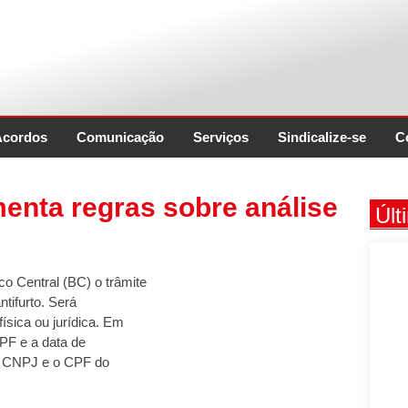
Acordos
Comunicação
Serviços
Sindicalize-se
C
enta regras sobre análise
Últ
o Central (BC) o trâmite
ntifurto. Será
ísica ou jurídica. Em
CPF e a data de
o CNPJ e o CPF do