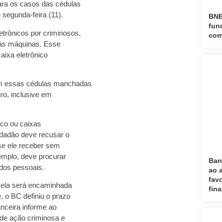
ra os casos das cédulas
 segunda-feira (11).
BNB
fun
trônicos por criminosos,
com
ssas máquinas. Esse
ixa eletrônico
am essas cédulas manchadas
ro, inclusive em
co ou caixas
idadão deve recusar o
e ele receber sem
mplo, deve procurar
Ban
ados pessoais.
ao 
fav
, ela será encaminhada
fin
, o BC definiu o prazo
anceira informe ao
 de ação criminosa e