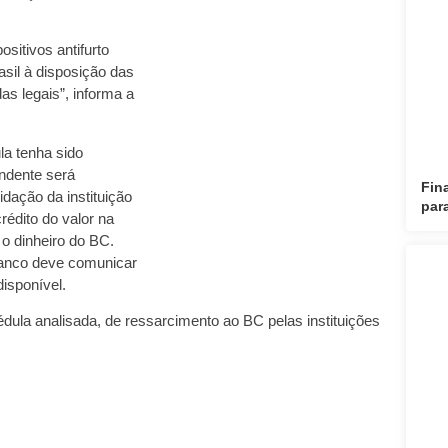
sitivos antifurto
sil à disposição das
s legais”, informa a
la tenha sido
ondente será
Fin
idação da instituição
par
rédito do valor na
 o dinheiro do BC.
 banco deve comunicar
disponível.
édula analisada, de ressarcimento ao BC pelas instituições