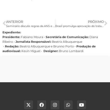
ANTERIOR
PRÓXIMO
Seminário discute regras da ANS e assistência à saúde no Bradesco
Brasil promulga aprovação do tratado da Unasul e vira membro pleno
Expediente:
Presidente:
Fabiano Moura •
Secretária de Comunicação:
Diana
Ribeiro
•
Jornalista Responsável:
Beatriz Albuquerque
•
Redação:
Beatriz Albuquerque e Brunno Porto •
Produção de
audiovisual:
Kevin Miguel •
Designer:
Bruno Lombardi