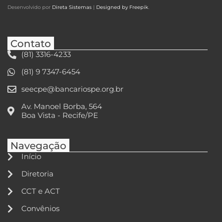
Desenvolvido por
Direta Sistemas
|
Designed by Freepik
.
Contato
(81) 3316-4233
(81) 9 7347-6454
seecpe@bancariospe.org.br
Av. Manoel Borba, 564
Boa Vista - Recife/PE
Navegação
Início
Diretoria
CCT e ACT
Convênios