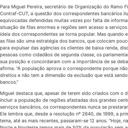
Para Miguel Pereira, secretário de Organização do Ramo F
Contraf-CUT, a questão dos correspondentes bancários ilu
equivocadas defendidas muitas vezes por falta de inform
situação de filas enormes e regiões sem acesso a serviços
ideia dos correspondentes se torna popular. Mas quando 
as filas são uma estratégia dos bancos, que colocam pou
para expulsar das agências os clientes de baixa renda, dis
pessoas como cidadãos de segunda classe, os parlamentar
sua posição e concordaram com a importância de se debat
afirma. “A população aprova o correspondente porque nã
direitos e não tem a dimensão da exclusão que está sendo 
bancos.”
Miguel destaca que, apesar de terem sido criados com o d
incluir a população de regiões afastadas dos grandes cent
serviços bancários, os correspondentes nunca se prestara
Ele lembra que, desde a resolução nº 2640, de 1999, a pri
tema, até as mais recentes, passaram-se 12 anos. “Hoje, n
Norte e Nordeste temos mais de 50% da população sem ac