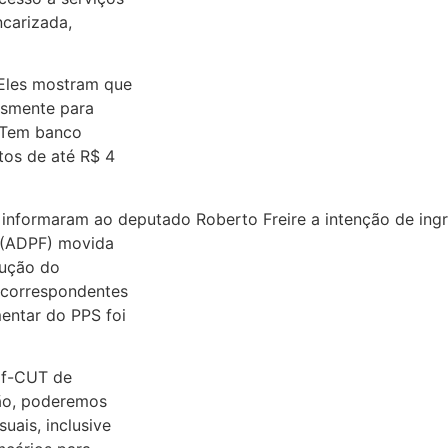
ncarizada,
 Eles mostram que
esmente para
. Tem banco
os de até R$ 4
 informaram ao deputado Roberto Freire a intenção de in
 (ADPF) movida
lução do
 correspondentes
entar do PPS foi
raf-CUT de
ção, poderemos
ais, inclusive