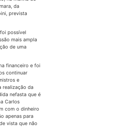
mara, da
ni, prevista
foi possível
ussão mais ampla
zação de uma
 financeiro e foi
os continuar
nistros e
a realização da
ida nefasta que é
ma Carlos
am com o dinheiro
não apenas para
de vista que não