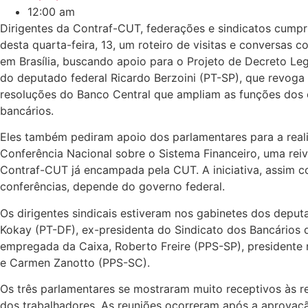
12:00 am
Dirigentes da Contraf-CUT, federações e sindicatos cumpr
desta quarta-feira, 13, um roteiro de visitas e conversas 
em Brasília, buscando apoio para o Projeto de Decreto Leg
do deputado federal Ricardo Berzoini (PT-SP), que revoga
resoluções do Banco Central que ampliam as funções dos
bancários.
Eles também pediram apoio dos parlamentares para a real
Conferência Nacional sobre o Sistema Financeiro, uma rei
Contraf-CUT já encampada pela CUT. A iniciativa, assim 
conferências, depende do governo federal.
Os dirigentes sindicais estiveram nos gabinetes dos deput
Kokay (PT-DF), ex-presidenta do Sindicato dos Bancários d
empregada da Caixa, Roberto Freire (PPS-SP), presidente 
e Carmen Zanotto (PPS-SC).
Os três parlamentares se mostraram muito receptivos às r
dos trabalhadores. As reuniões ocorreram após a aprovaç