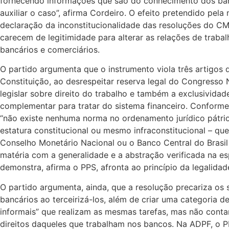
fornecendo informações que são do conhecimento dos ban
auxiliar o caso”, afirma Cordeiro. O efeito pretendido pela
declaração da inconstitucionalidade das resoluções do C
carecem de legitimidade para alterar as relações de traba
bancários e comerciários.
O partido argumenta que o instrumento viola três artigos 
Constituição, ao desrespeitar reserva legal do Congresso 
legislar sobre direito do trabalho e também a exclusividade
complementar para tratar do sistema financeiro. Conforme
“não existe nenhuma norma no ordenamento jurídico pátrio
estatura constitucional ou mesmo infraconstitucional – que
Conselho Monetário Nacional ou o Banco Central do Brasil
matéria com a generalidade e a abstração verificada na esp
demonstra, afirma o PPS, afronta ao princípio da legalidad
O partido argumenta, ainda, que a resolução precariza os 
bancários ao terceirizá-los, além de criar uma categoria d
informais” que realizam as mesmas tarefas, mas não con
direitos daqueles que trabalham nos bancos. Na ADPF, o 