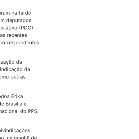
iram na tarde
com deputados,
islativo (PDC)
 as recentes
 correspondentes
ização da
vindicação da
como outras
ados Erika
e Brasília e
nacional do PPS,
eivindicações
ão, na manhã de