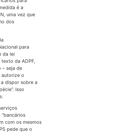
cários para
 medida é a
MN, uma vez que
lho dos
da
Nacional para
 da lei
 texto da ADPF,
 – seja de
 autorize o
 a dispor sobre a
écie”. Isso
e.
serviços
e “bancários
tam com os mesmos
PPS pede que o