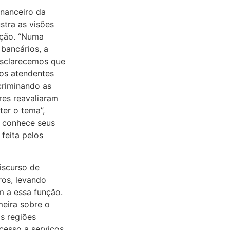
inanceiro da
stra as visões
ação. “Numa
 bancários, a
esclarecemos que
cos atendentes
criminando as
es reavaliaram
er o tema”,
o conhece seus
feita pelos
iscurso de
ros, levando
m a essa função.
meira sobre o
as regiões
esso a serviços