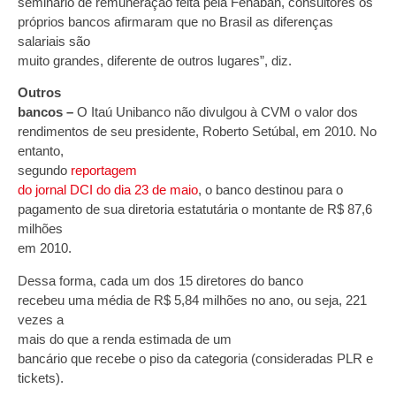
seminário de remuneração feita pela Fenaban, consultores os
próprios bancos afirmaram que no Brasil as diferenças
salariais são
muito grandes, diferente de outros lugares”, diz.
Outros
bancos –
O Itaú Unibanco não divulgou à CVM o valor dos
rendimentos de seu presidente, Roberto Setúbal, em 2010. No
entanto,
segundo
reportagem
do jornal DCI do dia 23 de maio
, o banco destinou para o
pagamento de sua diretoria estatutária o montante de R$ 87,6
milhões
em 2010.
Dessa forma, cada um dos 15 diretores do banco
recebeu uma média de R$ 5,84 milhões no ano, ou seja, 221
vezes a
mais do que a renda estima
da de um
bancário que recebe o piso da categoria (consideradas PLR e
tickets).