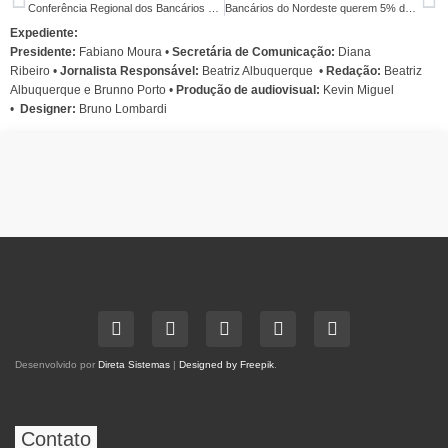
Conferência Regional dos Bancários do Nordeste agita Recife nesta sexta e sábado
Bancários do Nordeste querem 5% de aumento real e melhores condições de trabalho
Expediente:
Presidente:
Fabiano Moura •
Secretária de Comunicação:
Diana
Ribeiro
•
Jornalista Responsável:
Beatriz Albuquerque
•
Redação:
Beatriz
Albuquerque e Brunno Porto •
Produção de audiovisual:
Kevin Miguel
•
Designer:
Bruno Lombardi
Desenvolvido por
Direta Sistemas
|
Designed by Freepik
.
Contato