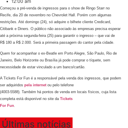
12:00 am
Começou a pré-venda de ingressos para o show de Ringo Starr no
Recife, dia 20 de novembro no Chevrolet Hall. Porém com algumas
restrições. Até domingo (24), só adquire o bilhete cliente Credicard,
Citibank e Diners. O público não associado às empresas precisa esperar
até a próxima segunda-feira (25) para garantir o ingresso – que vai de
R$ 180 a R$ 2.000. Será a primeira passagem do cantor pela cidade.
Quem for acompanhar o ex-Beatle em Porto Alegre, São Paulo, Rio de
Janeiro, Belo Horizonte ou Brasília já pode comprar o tíquete, sem
necessidade de estar vinculado a um banco/cartão.
A Tickets For Fun é a responsável pela venda dos ingressos, que podem
ser adquiridos
pela internet
ou pelo telefone
(4003-5588). Também há pontos de venda em locais físicos, cuja lista
completa está disponível no site da
Tickets
For Fun
.
Últimas notícias