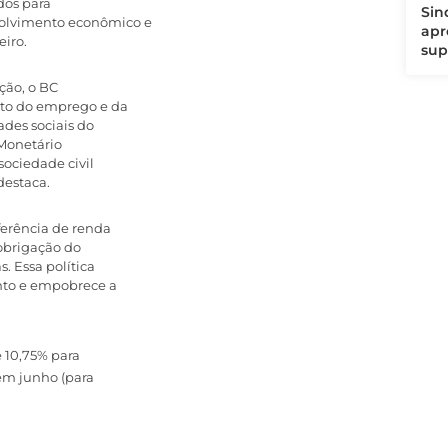
dos para
Sin
olvimento econômico e
apr
eiro.
sup
ção, o BC
nto do emprego e da
des sociais do
 Monetário
sociedade civil
destaca.
ferência de renda
 obrigação do
. Essa política
nto e empobrece a
 10,75% para
 em junho (para