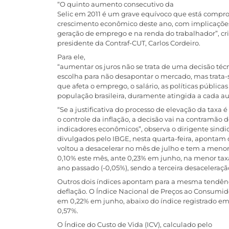
“O quinto aumento consecutivo da
Selic em 2011 é um grave equívoco que está comp
crescimento econômico deste ano, com implicaçõe
geração de emprego e na renda do trabalhador”, cri
presidente da Contraf-CUT, Carlos Cordeiro.
Para ele,
“aumentar os juros não se trata de uma decisão té
escolha para não desapontar o mercado, mas trat
que afeta o emprego, o salário, as políticas públicas
população brasileira, duramente atingida a cada a
“Se a justificativa do processo de elevação da taxa é
o controle da inflação, a decisão vai na contramão d
indicadores econômicos”, observa o dirigente sindi
divulgados pelo IBGE, nesta quarta-feira, apontam 
voltou a desacelerar no mês de julho e tem a menor
0,10% este mês, ante 0,23% em junho, na menor tax
ano passado (-0,05%), sendo a terceira desaceleraçã
Outros dois índices apontam para a mesma tendên
deflação. O Índice Nacional de Preços ao Consumido
em 0,22% em junho, abaixo do índice registrado em
0,57%.
O Índice do Custo de Vida (ICV), calculado pelo