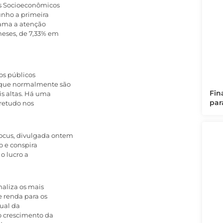
os Socioeconômicos
unho a primeira
hama a atenção
meses, de 7,33% em
os públicos
o que normalmente são
Fin
is altas. Há uma
par
retudo nos
ocus, divulgada ontem
o e conspira
o lucro a
naliza os mais
e renda para os
tual da
o crescimento da