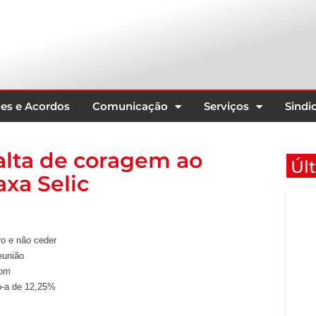
es e Acordos
Comunicação
Serviços
Sindic
alta de coragem ao
Úl
xa Selic
ro e não ceder
eunião
pom
o-a de 12,25%