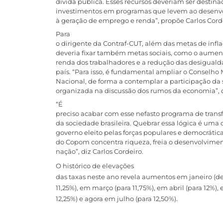
dívida pública. Esses recursos deveriam ser destina
investimentos em programas que levem ao desenv
à geração de emprego e renda”, propõe Carlos Cord
Para
o dirigente da Contraf-CUT, além das metas de infla
deveria fixar também metas sociais, como o aume
renda dos trabalhadores e a redução das desigualda
país. “Para isso, é fundamental ampliar o Conselho
Nacional, de forma a contemplar a participação da 
organizada na discussão dos rumos da economia”, 
“É
preciso acabar com esse nefasto programa de trans
da sociedade brasileira. Quebrar essa lógica é uma
governo eleito pelas forças populares e democráticas
do Copom concentra riqueza, freia o desenvolvime
nação”, diz Carlos Cordeiro.
O histórico de elevações
das taxas neste ano revela aumentos em janeiro (de
11,25%), em março (para 11,75%), em abril (para 12%),
12,25%) e agora em julho (para 12,50%).