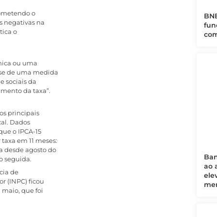
rometendo o
BNB
s negativas na
fun
tica o
com
cnica ou uma
a-se de uma medida
 e sociais da
umento da taxa”.
os principais
cal. Dados
que o IPCA-15
 taxa em 11 meses:
a desde agosto do
Ban
o seguida.
ao 
cia de
ele
r (INPC) ficou
mer
 maio, que foi