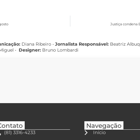
gosto
Justiça condena B
unicação:
Diana Ribeiro
•
Jornalista Responsável:
Beatriz Albu
Miguel •
Designer:
Bruno Lombardi
Contato
Navegação
(81) 3316-4233
Início