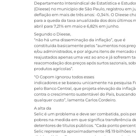
Departamento Intersindical de Estatística e Estud
(Dieese) no município de São Paulo, registrou em j
deflação em mais de três anos: -0,34%. O Dieese c
para a queda da taxa anualizada dos dois últimos 
abril para 7,21% em maio e 6,82% em junho.
Segundo o Dieese,
“não há uma disseminação da inflação”, que é
constituída basicamente pelos “aumentos nos preç
e/ou administrados, e por alguns itens de mercad
reajustados apenas uma vez ao ano e já sofreram ta
reacomodação dos preços após surtos sazonais, sob
produtos agrícolas”.
“O Copom ignorou todos esses
indicadores e se baseou unicamente na pesquisa F
pelo Banco Central, que projeta elevação da inflaçã
contra o crescimento sustentável do País, buscando 
qualquer custo”, lamenta Carlos Cordeiro.
A alta da
Selic é um problema e deve ser combatida, pois pe
pobres na medida em que significa transferência d
detentores de títulos públicos. “Cada ponto percen
Selic representa aproximadamente R$ 19 bilhões n