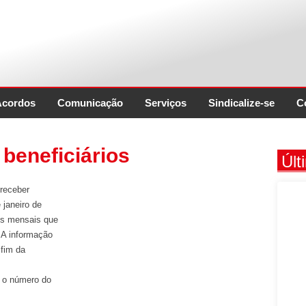
Acordos
Comunicação
Serviços
Sindicalize-se
C
 beneficiários
Últ
 receber
 janeiro de
res mensais que
 A informação
 fim da
r o número do