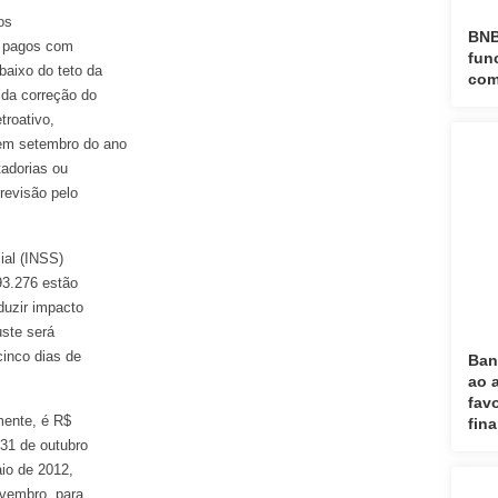
os
BNB
m pagos com
fun
baixo do teto da
com
 da correção do
troativo,
 em setembro do ano
adorias ou
revisão pelo
ial (INSS)
93.276 estão
duzir impacto
uste será
cinco dias de
Ban
ao 
fav
mente, é R$
fin
 31 de outubro
aio de 2012,
ovembro, para