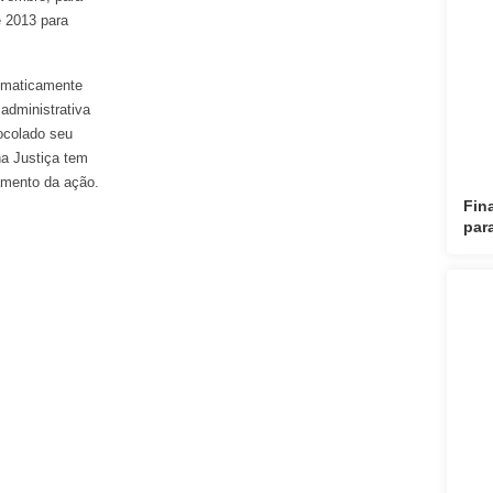
e 2013 para
tomaticamente
administrativa
ocolado seu
na Justiça tem
zamento da ação.
Fin
par