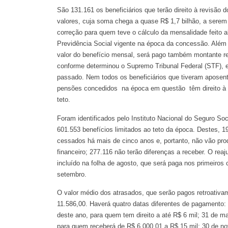
São 131.161 os beneficiários que terão direito à revisão d
valores, cuja soma chega a quase R$ 1,7 bilhão, a sere
correção para quem teve o cálculo da mensalidade feito a
Previdência Social vigente na época da concessão. Além
valor do benefício mensal, será pago também montante re
conforme determinou o Supremo Tribunal Federal (STF),
passado. Nem todos os beneficiários que tiveram aposent
pensões concedidos na época em questão têm direito à 
teto.
Foram identificados pelo Instituto Nacional do Seguro Soc
601.553 benefícios limitados ao teto da época. Destes, 1
cessados há mais de cinco anos e, portanto, não vão pro
financeiro; 277.116 não terão diferenças a receber. O reaj
incluído na folha de agosto, que será paga nos primeiros 
setembro.
O valor médio dos atrasados, que serão pagos retroativa
11.586,00. Haverá quatro datas diferentes de pagamento:
deste ano, para quem tem direito a até R$ 6 mil; 31 de m
para quem receberá de R$ 6.000,01 a R$ 15 mil; 30 de n