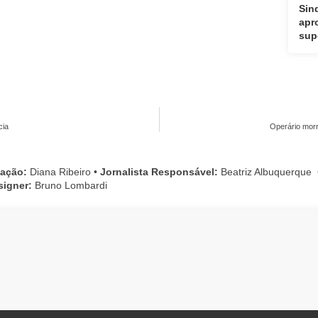
Sin
apr
sup
cia
Operário morr
cação:
Diana Ribeiro
•
Jornalista Responsável:
Beatriz Albuquerque
signer:
Bruno Lombardi