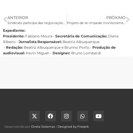
ANTERIOR
PRÓXIMO
Sindicato participa das negociações do GT Saúde do Trabalhador da Caixa
Projeto de lei impede monitoramento de e-mails pessoais de funcionários
Expediente:
Presidente:
Fabiano Moura •
Secretária de Comunicação:
Diana
Ribeiro
•
Jornalista Responsável:
Beatriz Albuquerque
•
Redação:
Beatriz Albuquerque e Brunno Porto •
Produção de
audiovisual:
Kevin Miguel •
Designer:
Bruno Lombardi
Desenvolvido por
Direta Sistemas
|
Designed by Freepik
.