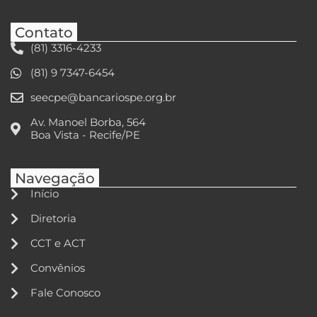
Contato
(81) 3316-4233
(81) 9 7347-6454
seecpe@bancariospe.org.br
Av. Manoel Borba, 564
Boa Vista - Recife/PE
Navegação
Início
Diretoria
CCT e ACT
Convênios
Fale Conosco