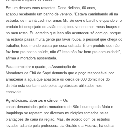
Em um desses voos rasantes, Dona Nelinha, 60 anos,
acabou recebendo um banho de veneno. “Estava caminhando ali na
estrada, de manhã cedinho, umas 5h. Só ouvi o barulho e quando vi o
produto foi despejado do avião e salpicou veneno nos meus braços e
no meu rosto. Eu acredito que isso não aconteceu só comigo, porque
na estrada passa muita gente pra lavar roupa, o pessoal que chega do
trabalho, todo mundo passa por essa estrada. É um produto que não
faz bem pra nossa saúde, não é? Isso não faz bem pra comunidade”,
afirma a moradora aposentada.
Para completar o quadro, a Associação de
Moradores de Chã de Sapé denuncia que o poço responsável por
armazenar a água que abastece os cerca de 800 domicílios do
distrito está contaminado pelos agrotóxicos utilizados nos
canaviais.
Agrotóxicos, abortos e câncer –
Os
casos denunciados pelos moradores de São Lourenço da Mata e
Itaquitinga se repetem por diversos municípios tomados pelas
plantações de cana na região. Mas, de acordo com os estudos
levados adiante pela professora Lia Giraldo e a Fiocruz, há outras