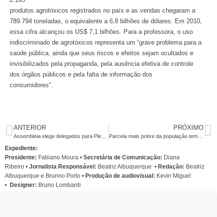
produtos agrotóxicos registrados no país e as vendas chegaram a
789.794 toneladas, o equivalente a 6,8 bilhões de dólares. Em 2010,
essa cifra alcançou os US$ 7,1 bilhões. Para a professora, o uso
indiscriminado de agrotóxicos representa um “grave problema para a
saúde pública, ainda que seus riscos e efeitos sejam ocultados e
invisibilizados pela propaganda, pela ausência efetiva de controle
dos órgãos públicos e pela falta de informação dos
consumidores”.
ANTERIOR
PRÓXIMO
Assembleia elege delegados para Plenária Estadual da CUT
Parcela mais pobre da população tem dieta restrita, diz IBGE
Expediente:
Presidente:
Fabiano Moura •
Secretária de Comunicação:
Diana
Ribeiro
•
Jornalista Responsável:
Beatriz Albuquerque
•
Redação:
Beatriz
Albuquerque e Brunno Porto •
Produção de audiovisual:
Kevin Miguel
•
Designer:
Bruno Lombardi