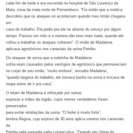
cada fim de tarde e era socorrida no hospital de São Lourenço da
Mata, zona da mata norte de Pernambuco. “Foi então que a médica
descobriu que os ataques só aconteciam quando meu irmão chegava
em
casa do trabalho. Ela pediu pra ele se afastar do serviço por algum
tempo. Passou um mês e a menina não teve mais nada, quando ele
voltou a trabalhar os ataques voltaram”. O irmão de Madalena
aplicava agrotóxicos nos canaviais da usina Petribu.
Os ataques de asma que a sobrinha de Madalena
sofria eram causados pelos vestígios de agrotóxico que permaneciam
no corpo de seu irmão, “muito embora”, ressalta Madalena,
“quando largava do trabalho, ele tomava banho na usina e trocava de
roupa antes de ir pra casa”.
O relato de Madalena é reforçado por outras
esposas e mães da região, cujos nomes verdadeiros foram
preservados
para evitar retaliações da usina. “O fedor é muito forte”,
lembra Regina, cujo esposo de 30 anos aplica veneno nos canaviais
da
Petribu pela segunda safra consecutiva. “Quando ele chega do