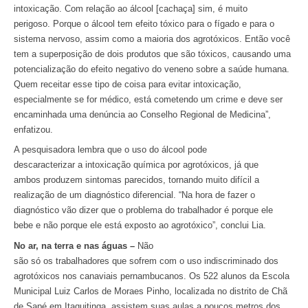
intoxicação. Com relação ao álcool [cachaça] sim, é muito
perigoso. Porque o álcool tem efeito tóxico para o fígado e para o
sistema nervoso, assim como a maioria dos agrotóxicos. Então você
tem a superposição de dois produtos que são tóxicos, causando uma
potencialização do efeito negativo do veneno sobre a saúde humana.
Quem receitar esse tipo de coisa para evitar intoxicação,
especialmente se for médico, está cometendo um crime e deve ser
encaminhada uma denúncia ao Conselho Regional de Medicina”,
enfatizou.
A pesquisadora lembra que o uso do álcool pode
descaracterizar a intoxicação química por agrotóxicos, já que
ambos produzem sintomas parecidos, tornando muito difícil a
realização de um diagnóstico diferencial. “Na hora de fazer o
diagnóstico vão dizer que o problema do trabalhador é porque ele
bebe e não porque ele está exposto ao agrotóxico”, conclui Lia.
No ar, na terra e nas águas –
Não
são só os trabalhadores que sofrem com o uso indiscriminado dos
agrotóxicos nos canaviais pernambucanos. Os 522 alunos da Escola
Municipal Luiz Carlos de Moraes Pinho, localizada no distrito de Chã
de Sapé em Itaquitinga, assistem suas aulas a poucos metros dos