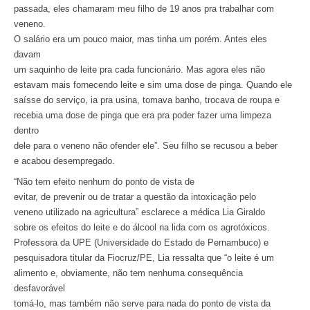
passada, eles chamaram meu filho de 19 anos pra trabalhar com
veneno.
O salário era um pouco maior, mas tinha um porém. Antes eles
davam
um saquinho de leite pra cada funcionário. Mas agora eles não
estavam mais fornecendo leite e sim uma dose de pinga. Quando ele
saísse do serviço, ia pra usina, tomava banho, trocava de roupa e
recebia uma dose de pinga que era pra poder fazer uma limpeza
dentro
dele para o veneno não ofender ele”. Seu filho se recusou a beber
e acabou desempregado.
“Não tem efeito nenhum do ponto de vista de
evitar, de prevenir ou de tratar a questão da intoxicação pelo
veneno utilizado na agricultura” esclarece a médica Lia Giraldo
sobre os efeitos do leite e do álcool na lida com os agrotóxicos.
Professora da UPE (Universidade do Estado de Pernambuco) e
pesquisadora titular da Fiocruz/PE, Lia ressalta que “o leite é um
alimento e, obviamente, não tem nenhuma consequência
desfavorável
tomá-lo, mas também não serve para nada do ponto de vista da