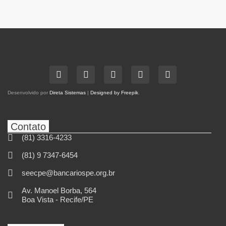
Desenvolvido por
Direta Sistemas
|
Designed by Freepik
.
Contato
(81) 3316-4233
(81) 9 7347-6454
seecpe@bancariospe.org.br
Av. Manoel Borba, 564
Boa Vista - Recife/PE