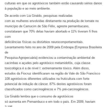
culturas em que os agrotóxicos também estão causando sérios danos
à população e ao meio ambiente.
De acordo com Lia Giraldo, pesquisas realizadas
com as mulheres envolvidas diretamente na produção de tomate no
município de Camucim de São Félix, agreste pernambucano,
constataram que 70% delas haviam abortado e 11% tiveram fi lhos
com
deficiências físicas ou distúrbios neurocomportamentais.
Levantamento feito no ano de 2009 pela Embrapa (Empresa Brasileira
de
Pesquisa Agropecuária) evidenciou a contaminação ambiental de
cacimbas e açudes pelo agrotóxico metamidofós, cuja classe
toxicológica é a de nível I: extremamente tóxico. Além disso,
estudos da Fiocruz identificaram na região do Vale do São Francisco
108 agrotóxicos diferentes utilizados na fruticultura com forte
potencial de indução de câncer. 87% destes agrotóxicos foram
classificados como carcinogênicos e 7% pré-carcinogênicos.
Lia Giraldo lembra que o consumo de agrotóxicos
só aumenta em Pernambuco e em todo o país. Em 2009, haviam
2.195