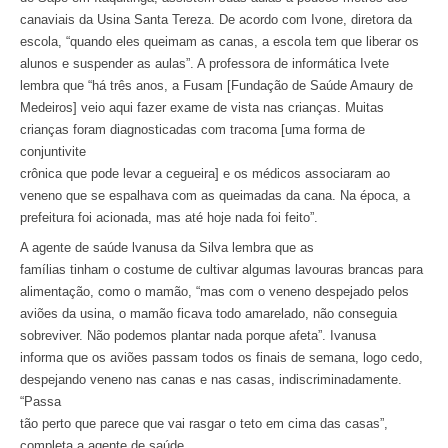
canaviais da Usina Santa Tereza. De acordo com Ivone, diretora da
escola, “quando eles queimam as canas, a escola tem que liberar os
alunos e suspender as aulas”. A professora de informática Ivete
lembra que “há três anos, a Fusam [Fundação de Saúde Amaury de
Medeiros] veio aqui fazer exame de vista nas crianças. Muitas
crianças foram diagnosticadas com tracoma [uma forma de
conjuntivite
crônica que pode levar a cegueira] e os médicos associaram ao
veneno que se espalhava com as queimadas da cana. Na época, a
prefeitura foi acionada, mas até hoje nada foi feito”.
A agente de saúde lvanusa da Silva lembra que as
famílias tinham o costume de cultivar algumas lavouras brancas para
alimentação, como o mamão, “mas com o veneno despejado pelos
aviões da usina, o mamão ficava todo amarelado, não conseguia
sobreviver. Não podemos plantar nada porque afeta”. Ivanusa
informa que os aviões passam todos os finais de semana, logo cedo,
despejando veneno nas canas e nas casas, indiscriminadamente.
“Passa
tão perto que parece que vai rasgar o teto em cima das casas”,
completa a agente de saúde.