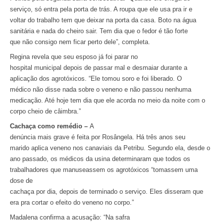
serviço, só entra pela porta de trás. A roupa que ele usa pra ir e
voltar do trabalho tem que deixar na porta da casa. Boto na água
sanitária e nada do cheiro sair. Tem dia que o fedor é tão forte
que não consigo nem ficar perto dele”, completa.
Regina revela que seu esposo já foi parar no
hospital municipal depois de passar mal e desmaiar durante a
aplicação dos agrotóxicos. “Ele tomou soro e foi liberado. O
médico não disse nada sobre o veneno e não passou nenhuma
medicação. Até hoje tem dia que ele acorda no meio da noite com o
corpo cheio de câimbra.”
Cachaça como remédio –
A
denúncia mais grave é feita por Rosângela. Há três anos seu
marido aplica veneno nos canaviais da Petribu. Segundo ela, desde o
ano passado, os médicos da usina determinaram que todos os
trabalhadores que manuseassem os agrotóxicos “tomassem uma
dose de
cachaça por dia, depois de terminado o serviço. Eles disseram que
era pra cortar o efeito do veneno no corpo.”
Madalena confirma a acusação: “Na safra