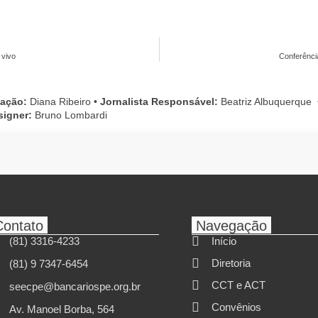
 vivo
Conferênci
cação:
Diana Ribeiro
•
Jornalista Responsável:
Beatriz Albuquerque
signer:
Bruno Lombardi
Contato
Navegação
(81) 3316-4233
Início
Diretoria
(81) 9 7347-6454
CCT e ACT
seecpe@bancariospe.org.br
Convênios
Av. Manoel Borba, 564