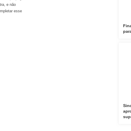
tra, e não
ompletar esse
Fin
par
Sin
apr
sup