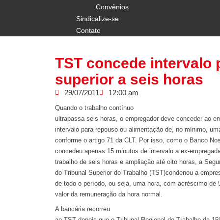
Convênios
Sindicalize-se
Contato
TST concede intervalo 
superior a seis horas
29/07/2011
12:00 am
Quando o trabalho contínuo
ultrapassa seis horas, o empregador deve conceder ao 
intervalo para repouso ou alimentação de, no mínimo, um
conforme o artigo 71 da CLT. Por isso, como o Banco No
concedeu apenas 15 minutos de intervalo a ex-empregad
trabalho de seis horas e ampliação até oito horas, a Seg
do Tribunal Superior do Trabalho (TST)condenou a empr
de todo o período, ou seja, uma hora, com acréscimo de
valor da remuneração da hora normal.
A bancária recorreu
ao TST depois que o Tribunal Regional do Trabalho da 15