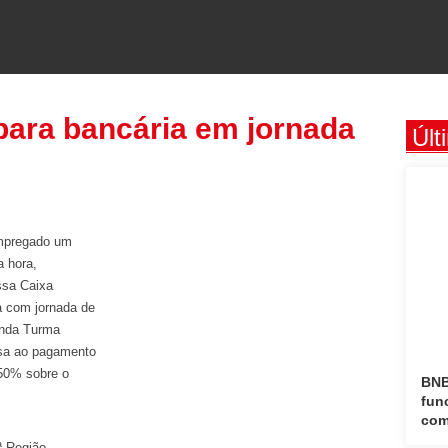
para bancária em jornada
Últ
empregado um
a hora,
ssa Caixa
a com jornada de
unda Turma
esa ao pagamento
 50% sobre o
BNB
fun
com
ª Região