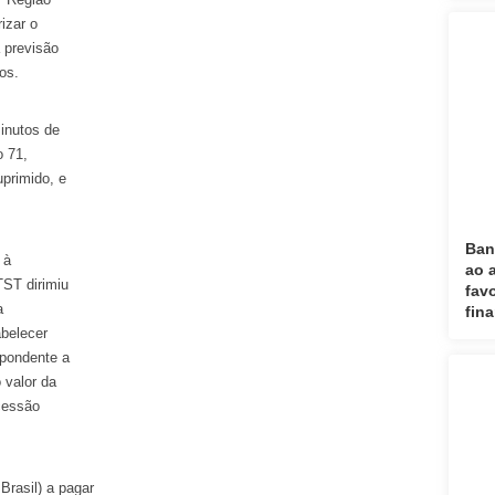
izar o
 previsão
os.
inutos de
o 71,
primido, e
Ban
 à
ao 
TST dirimiu
fav
a
fin
abelecer
spondente a
 valor da
cessão
rasil) a pagar