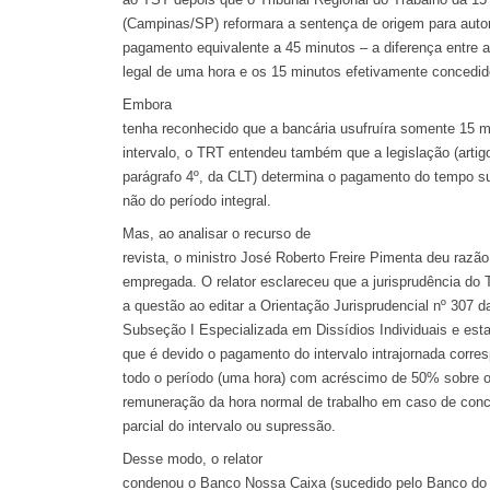
(Campinas/SP) reformara a sentença de origem para autor
pagamento equivalente a 45 minutos – a diferença entre a
legal de uma hora e os 15 minutos efetivamente concedid
Embora
tenha reconhecido que a bancária usufruíra somente 15 m
intervalo, o TRT entendeu também que a legislação (artig
parágrafo 4º, da CLT) determina o pagamento do tempo su
não do período integral.
Mas, ao analisar o recurso de
revista, o ministro José Roberto Freire Pimenta deu razão
empregada. O relator esclareceu que a jurisprudência do 
a questão ao editar a Orientação Jurisprudencial nº 307 d
Subseção I Especializada em Dissídios Individuais e est
que é devido o pagamento do intervalo intrajornada corre
todo o período (uma hora) com acréscimo de 50% sobre o
remuneração da hora normal de trabalho em caso de con
parcial do intervalo ou supressão.
Desse modo, o relator
condenou o Banco Nossa Caixa (sucedido pelo Banco do B